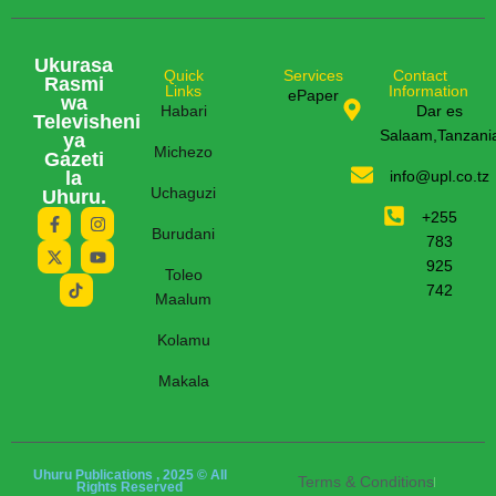
Ukurasa
Quick
Services
Contact
Rasmi
Links
Information
ePaper
wa
Habari
Dar es
Televisheni
Salaam,Tanzani
ya
Michezo
Gazeti
la
info@upl.co.tz
Uchaguzi
Uhuru.
+255
Burudani
783
925
Toleo
742
Maalum
Kolamu
Makala
Uhuru Publications , 2025 © All
Terms & Conditions
Rights Reserved