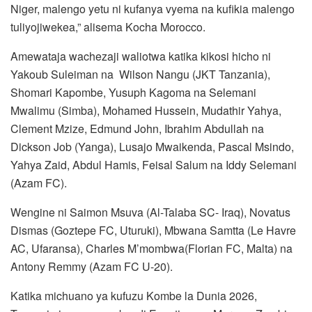
Niger, malengo yetu ni kufanya vyema na kufikia malengo
tuliyojiwekea,” alisema Kocha Morocco.
Amewataja wachezaji waliotwa katika kikosi hicho ni
Yakoub Suleiman na Wilson Nangu (JKT Tanzania),
Shomari Kapombe, Yusuph Kagoma na Selemani
Mwalimu (Simba), Mohamed Hussein, Mudathir Yahya,
Clement Mzize, Edmund John, Ibrahim Abdullah na
Dickson Job (Yanga), Lusajo Mwaikenda, Pascal Msindo,
Yahya Zaid, Abdul Hamis, Feisal Salum na Iddy Selemani
(Azam FC).
Wengine ni Saimon Msuva (Al-Talaba SC- Iraq), Novatus
Dismas (Goztepe FC, Uturuki), Mbwana Samtta (Le Havre
AC, Ufaransa), Charles M’mombwa(Florian FC, Malta) na
Antony Remmy (Azam FC U-20).
Katika michuano ya kufuzu Kombe la Dunia 2026,