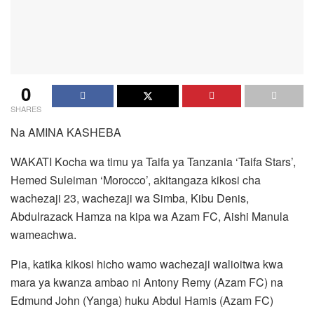
0
SHARES
Na AMINA KASHEBA
WAKATI Kocha wa timu ya Taifa ya Tanzania ‘Taifa Stars’,
Hemed Suleiman ‘Morocco’, akitangaza kikosi cha
wachezaji 23, wachezaji wa Simba, Kibu Denis,
Abdulrazack Hamza na kipa wa Azam FC, Aishi Manula
wameachwa.
Pia, katika kikosi hicho wamo wachezaji walioitwa kwa
mara ya kwanza ambao ni Antony Remy (Azam FC) na
Edmund John (Yanga) huku Abdul Hamis (Azam FC)