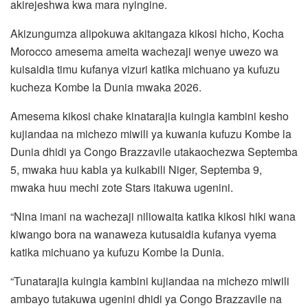
akirejeshwa kwa mara nyingine.
Akizungumza alipokuwa akitangaza kikosi hicho, Kocha
Morocco amesema ameita wachezaji wenye uwezo wa
kuisaidia timu kufanya vizuri katika michuano ya kufuzu
kucheza Kombe la Dunia mwaka 2026.
Amesema kikosi chake kinatarajia kuingia kambini kesho
kujiandaa na michezo miwili ya kuwania kufuzu Kombe la
Dunia dhidi ya Congo Brazzavile utakaochezwa Septemba
5, mwaka huu kabla ya kuikabili Niger, Septemba 9,
mwaka huu mechi zote Stars itakuwa ugenini.
“Nina imani na wachezaji niliowaita katika kikosi hiki wana
kiwango bora na wanaweza kutusaidia kufanya vyema
katika michuano ya kufuzu Kombe la Dunia.
“Tunatarajia kuingia kambini kujiandaa na michezo miwili
ambayo tutakuwa ugenini dhidi ya Congo Brazzavile na