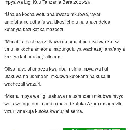
mpya wa Ligi Kuu Tanzania Bara 2025/26.
“Unajua kocha wetu ana uwezo mkubwa, tayari
amefahamu udhaifu wa kikosi chetu na anaendelea
kufanyia kazi katika mazoezi.
“Mechi tulizocheza zilikuwa na umuhimu mkubwa katika
timu na kocha ameona mapungufu ya wachezaji anafanyia
kazi ya kuboresha,” alisema.
Ofisa huyo aliongeza kwamba msimu mpya wa ligi
utakuwa na ushindani mkubwa kutokana na kusajili
wachezaji wazuri.
“Msimu mpya wa ligi utakuwa na ushindani mkubwa hivyo
watu wategemee mambo mazuri kutoka Azam maana vitu
vizuri vinakuja kutoka kwetu,” alisema.