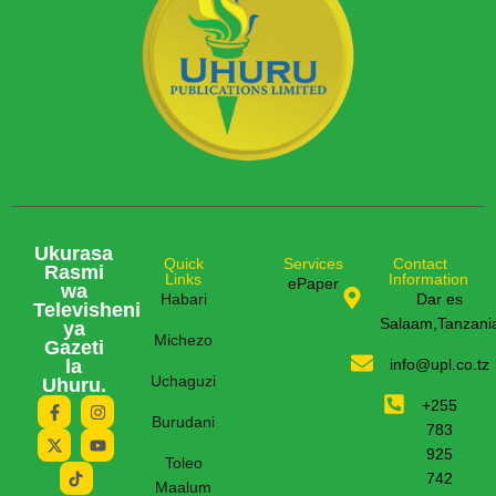
Ukurasa
Quick
Services
Contact
Rasmi
Links
Information
ePaper
wa
Habari
Dar es
Televisheni
Salaam,Tanzani
ya
Michezo
Gazeti
la
info@upl.co.tz
Uchaguzi
Uhuru.
+255
Burudani
783
925
Toleo
742
Maalum