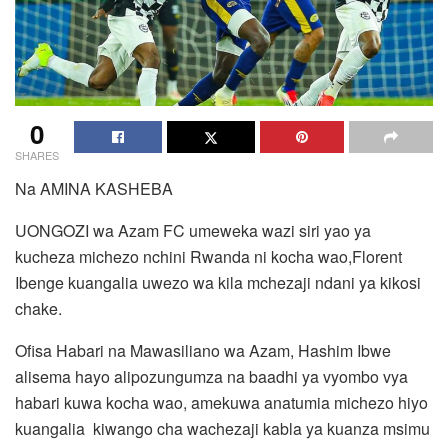
0
SHARES
Na AMINA KASHEBA
UONGOZI wa Azam FC umeweka wazi siri yao ya
kucheza michezo nchini Rwanda ni kocha wao,Florent
Ibenge kuangalia uwezo wa kila mchezaji ndani ya kikosi
chake.
Ofisa Habari na Mawasiliano wa Azam, Hashim Ibwe
alisema hayo alipozungumza na baadhi ya vyombo vya
habari kuwa kocha wao, amekuwa anatumia michezo hiyo
kuangalia kiwango cha wachezaji kabla ya kuanza msimu