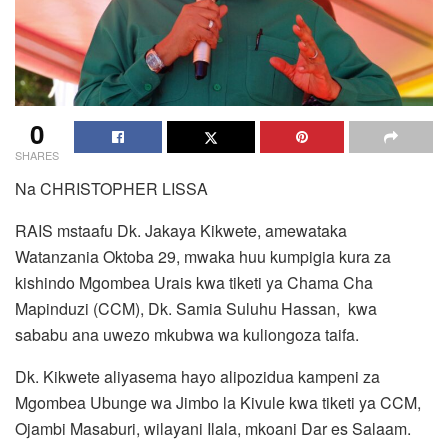
0
SHARES
Na CHRISTOPHER LISSA
RAIS mstaafu Dk. Jakaya Kikwete, amewataka
Watanzania Oktoba 29, mwaka huu kumpigia kura za
kishindo Mgombea Urais kwa tiketi ya Chama Cha
Mapinduzi (CCM), Dk. Samia Suluhu Hassan, kwa
sababu ana uwezo mkubwa wa kuliongoza taifa.
Dk. Kikwete aliyasema hayo alipozidua kampeni za
Mgombea Ubunge wa Jimbo la Kivule kwa tiketi ya CCM,
Ojambi Masaburi, wilayani Ilala, mkoani Dar es Salaam.