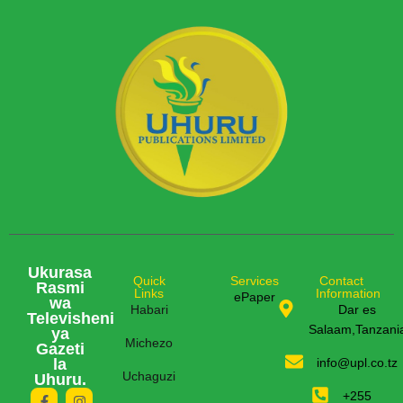
Ukurasa
Quick
Services
Contact
Rasmi
Links
Information
ePaper
wa
Habari
Dar es
Televisheni
Salaam,Tanzani
ya
Michezo
Gazeti
la
info@upl.co.tz
Uchaguzi
Uhuru.
+255