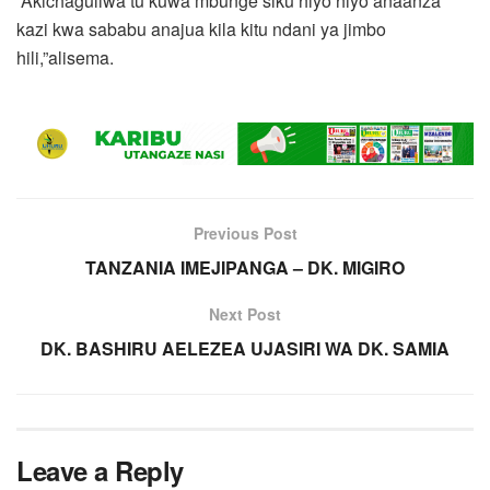
“Akichaguliwa tu kuwa mbunge siku hiyo hiyo anaanza
kazi kwa sababu anajua kila kitu ndani ya jimbo
hili,”alisema.
Previous Post
TANZANIA IMEJIPANGA – DK. MIGIRO
Next Post
DK. BASHIRU AELEZEA UJASIRI WA DK. SAMIA
Leave a Reply