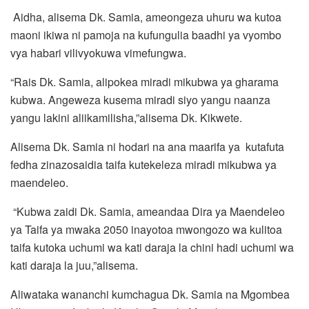
Aidha, alisema Dk. Samia, ameongeza uhuru wa kutoa
maoni ikiwa ni pamoja na kufungulia baadhi ya vyombo
vya habari vilivyokuwa vimefungwa.
“Rais Dk. Samia, alipokea miradi mikubwa ya gharama
kubwa. Angeweza kusema miradi siyo yangu naanza
yangu lakini aliikamilisha,”alisema Dk. Kikwete.
Alisema Dk. Samia ni hodari na ana maarifa ya kutafuta
fedha zinazosaidia taifa kutekeleza miradi mikubwa ya
maendeleo.
“Kubwa zaidi Dk. Samia, ameandaa Dira ya Maendeleo
ya Taifa ya mwaka 2050 inayotoa mwongozo wa kulitoa
taifa kutoka uchumi wa kati daraja la chini hadi uchumi wa
kati daraja la juu,”alisema.
Aliwataka wananchi kumchagua Dk. Samia na Mgombea