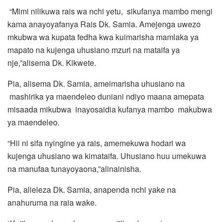
“Mimi nilikuwa rais wa nchi yetu, sikufanya mambo mengi
kama anayoyafanya Rais Dk. Samia. Amejenga uwezo
mkubwa wa kupata fedha kwa kuimarisha mamlaka ya
mapato na kujenga uhusiano mzuri na mataifa ya
nje,”alisema Dk. Kikwete.
Pia, alisema Dk. Samia, ameimarisha uhusiano na
mashirika ya maendeleo duniani ndiyo maana amepata
misaada mikubwa inayosaidia kufanya mambo makubwa
ya maendeleo.
“Hii ni sifa nyingine ya rais, amemekuwa hodari wa
kujenga uhusiano wa kimataifa. Uhusiano huu umekuwa
na manufaa tunayoyaona,”alinainisha.
Pia, alieleza Dk. Samia, anapenda nchi yake na
anahuruma na raia wake.