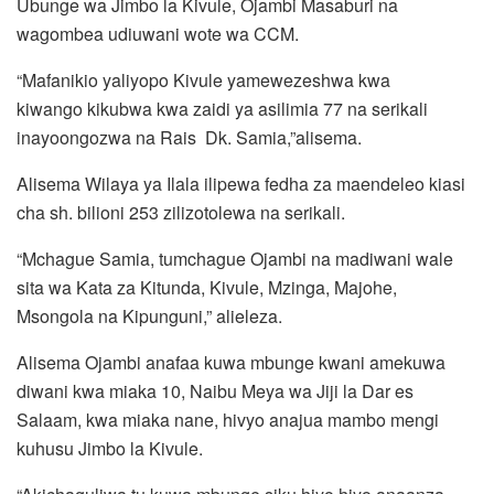
Ubunge wa Jimbo la Kivule, Ojambi Masaburi na
wagombea udiuwani wote wa CCM.
“Mafanikio yaliyopo Kivule yamewezeshwa kwa
kiwango kikubwa kwa zaidi ya asilimia 77 na serikali
inayoongozwa na Rais Dk. Samia,”alisema.
Alisema Wilaya ya Ilala ilipewa fedha za maendeleo kiasi
cha sh. bilioni 253 zilizotolewa na serikali.
“Mchague Samia, tumchague Ojambi na madiwani wale
sita wa Kata za Kitunda, Kivule, Mzinga, Majohe,
Msongola na Kipunguni,” alieleza.
Alisema Ojambi anafaa kuwa mbunge kwani amekuwa
diwani kwa miaka 10, Naibu Meya wa Jiji la Dar es
Salaam, kwa miaka nane, hivyo anajua mambo mengi
kuhusu Jimbo la Kivule.