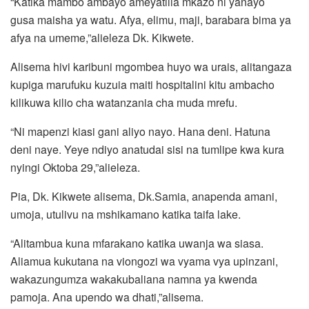
“Katika mambo ambayo ameyatilia mkazo ni yanayo
gusa maisha ya watu. Afya, elimu, maji, barabara bima ya
afya na umeme,”alieleza Dk. Kikwete.
Alisema hivi karibuni mgombea huyo wa urais, alitangaza
kupiga marufuku kuzuia maiti hospitalini kitu ambacho
kilikuwa kilio cha watanzania cha muda mrefu.
“Ni mapenzi kiasi gani aliyo nayo. Hana deni. Hatuna
deni naye. Yeye ndiyo anatudai sisi na tumlipe kwa kura
nyingi Oktoba 29,”alieleza.
Pia, Dk. Kikwete alisema, Dk.Samia, anapenda amani,
umoja, utulivu na mshikamano katika taifa lake.
“Alitambua kuna mfarakano katika uwanja wa siasa.
Aliamua kukutana na viongozi wa vyama vya upinzani,
wakazungumza wakakubaliana namna ya kwenda
pamoja. Ana upendo wa dhati,”alisema.