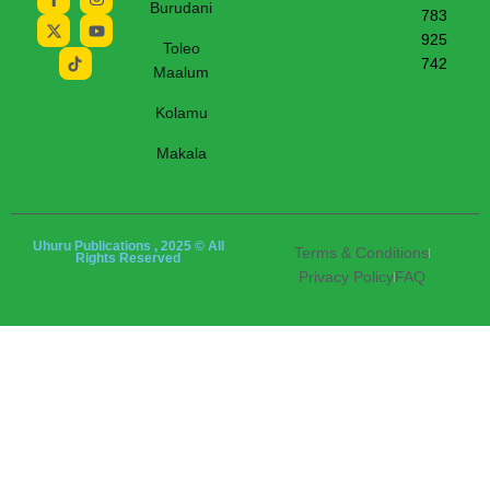
Burudani
783
925
Toleo
742
Maalum
Kolamu
Makala
Uhuru Publications , 2025 © All
Terms & Conditions
Rights Reserved
Privacy Policy
FAQ