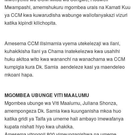
Mwampashi, amemshukuru mgombea urais na Kamati Kuu
ya CCM kwa kuwarudisha wabunge waliofanyakazi vizuri
katika kipindi kilichopita.
Amesema CCM ilisimamia vyema utekelezaji wa ilani,
kuhakikisha Ilani ya Chama inatekelezwa kwa usahihi
huku akitoa wito kwa wananchi na wanachama wa CCM
kumpigia kura Dk. Samia aendeleze kasi ya maendeleo
mkoani hapa.
MGOMBEA UBUNGE VITI MAALUMU
Mgombea ubunge wa Viti Maalumu, Juliana Shonza,
amempongeza Dk. Samia kwa kuunganisha mkoa huo
katika gridi ya Taifa ya umeme hali ambayo imewafanya
kupata nishati hiyo kwa uhakika.
Amesema vitongoji 800 vimeunganishwa na umeme