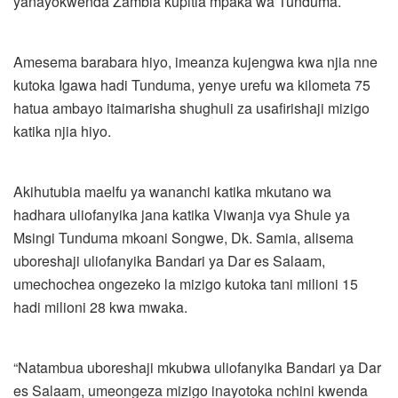
yanayokwenda Zambia kupitia mpaka wa Tunduma.
Amesema barabara hiyo, imeanza kujengwa kwa njia nne
kutoka Igawa hadi Tunduma, yenye urefu wa kilometa 75
hatua ambayo itaimarisha shughuli za usafirishaji mizigo
katika njia hiyo.
Akihutubia maelfu ya wananchi katika mkutano wa
hadhara uliofanyika jana katika Viwanja vya Shule ya
Msingi Tunduma mkoani Songwe, Dk. Samia, alisema
uboreshaji uliofanyika Bandari ya Dar es Salaam,
umechochea ongezeko la mizigo kutoka tani milioni 15
hadi milioni 28 kwa mwaka.
“Natambua uboreshaji mkubwa uliofanyika Bandari ya Dar
es Salaam, umeongeza mizigo inayotoka nchini kwenda