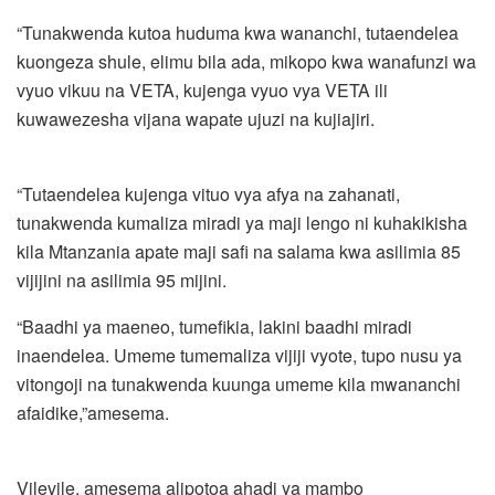
“Tunakwenda kutoa huduma kwa wananchi, tutaendelea
kuongeza shule, elimu bila ada, mikopo kwa wanafunzi wa
vyuo vikuu na VETA, kujenga vyuo vya VETA ili
kuwawezesha vijana wapate ujuzi na kujiajiri.
“Tutaendelea kujenga vituo vya afya na zahanati,
tunakwenda kumaliza miradi ya maji lengo ni kuhakikisha
kila Mtanzania apate maji safi na salama kwa asilimia 85
vijijini na asilimia 95 mijini.
“Baadhi ya maeneo, tumefikia, lakini baadhi miradi
inaendelea. Umeme tumemaliza vijiji vyote, tupo nusu ya
vitongoji na tunakwenda kuunga umeme kila mwananchi
afaidike,”amesema.
Vilevile, amesema alipotoa ahadi ya mambo