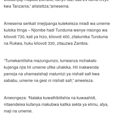
kwa Tanzania,” alisisitiza,”amesema.
Amesema serikali imejipanga kutekeleza mradi wa umeme
kutoka Iringa – Njombe hadi Tunduma wenye msongo wa
kilovoti 730, kati ya hizo, kilovoti 400, zitatumika Tunduma
na Rukwa, huku kilovoti 330, zitauzwa Zambia.
“Tumekamilisha mazungumzo, tumeanza mchakato
kujenga njia hii umeme ufike uhakika. Hii inakwenda
pamoja na uhamasishaji matumizi ya nishati safi kwa
sababu, umeme na gesi ni nishati safi,” ameeleza.
Ameongeza: “Nataka kuwathibitishia na kuwaahidi,
nitaendelea kufanya makubwa katika sekta ya elimu, afya,
maji na umeme.