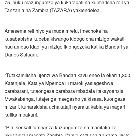
75, huku mazungumzo ya kukarabati na kuimarisha reli ya
Tanzania na Zambia (TAZARA) yakiendelea.
Amesema reli hiyo ya muda mrefu, imechoka na
kusababisha kubeba kiwango kidogo cha mizigo wakati
huu ambao idadi ya mizigo ikiongezeka katika Bandari ya
Dar es Salaam.
“Tutakamilisha ujenzi wa Bandari kavu eneo la ekari 1,800,
Katenjele, Kata ya Mpemba ili maroli yasiegeshwe
barabarani, tutaongeza barabara mbadala itakayoanzia
Mwakabanga, tutajenga maegesho ya kisasa, kuongeza
mizani, kuharakisha uchakataji nyaraka kabla ya magari
kufika mpakani.
“Pia, serikali tumeanza kuzungumza na mamlaka za
ukusanyaji mapato Zambia, ifanye kazi saa 24 kama ilivyo