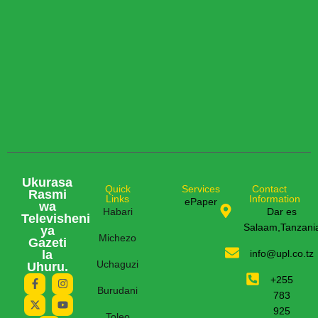
Ukurasa
Quick
Services
Contact
Rasmi
Links
Information
ePaper
wa
Habari
Dar es
Televisheni
Salaam,Tanzani
ya
Michezo
Gazeti
la
info@upl.co.tz
Uchaguzi
Uhuru.
+255
Burudani
783
925
Toleo