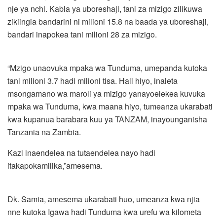
nje ya nchi. Kabla ya uboreshaji, tani za mizigo zilikuwa
zikiingia bandarini ni milioni 15.8 na baada ya uboreshaji,
bandari inapokea tani milioni 28 za mizigo.
“Mzigo unaovuka mpaka wa Tunduma, umepanda kutoka
tani milioni 3.7 hadi milioni tisa. Hali hiyo, inaleta
msongamano wa maroli ya mizigo yanayoelekea kuvuka
mpaka wa Tunduma, kwa maana hiyo, tumeanza ukarabati
kwa kupanua barabara kuu ya TANZAM, inayounganisha
Tanzania na Zambia.
Kazi inaendelea na tutaendelea nayo hadi
itakapokamilika,”amesema.
Dk. Samia, amesema ukarabati huo, umeanza kwa njia
nne kutoka Igawa hadi Tunduma kwa urefu wa kilometa