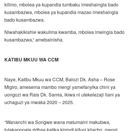
kilimo, mbolea ya kupandia tumbaku imeshaingia bado
kusambazwa, mbolea ya kupandia mazao imeshaingia
bado kusambazwa.
Niwahakikishie wakulima kwamba, mbolea imeingia bado
kusambazwa,” amebainisha.
KATIBU MKUU WA CCM
Naye, Katibu Mkuu wa CCM, Balozi Dk. Asha – Rose
Migiro, amesema mambo mengi yamefanyika chini ya
uongozi wa Rais Dk. Samia, ikiwa ni utekelezaji ilani ya
uchaguzi ya mwaka 2020 – 2025.
“Wananchi wa Songwe wana matumaini makubwa,
tutakapopata ridhaa katika kipindi kifupi kijacho, mengi