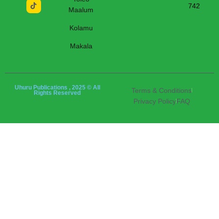
742
Maalum
Kolamu
Makala
Uhuru Publications , 2025 © All
Terms & Conditions
Rights Reserved
Privacy Policy
FAQ