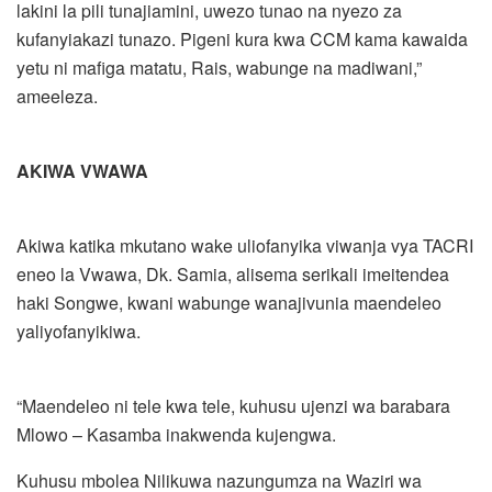
lakini la pili tunajiamini, uwezo tunao na nyezo za
kufanyiakazi tunazo. Pigeni kura kwa CCM kama kawaida
yetu ni mafiga matatu, Rais, wabunge na madiwani,”
ameeleza.
AKIWA VWAWA
Akiwa katika mkutano wake uliofanyika viwanja vya TACRI
eneo la Vwawa, Dk. Samia, alisema serikali imeitendea
haki Songwe, kwani wabunge wanajivunia maendeleo
yaliyofanyikiwa.
“Maendeleo ni tele kwa tele, kuhusu ujenzi wa barabara
Mlowo – Kasamba inakwenda kujengwa.
Kuhusu mbolea Nilikuwa nazungumza na Waziri wa