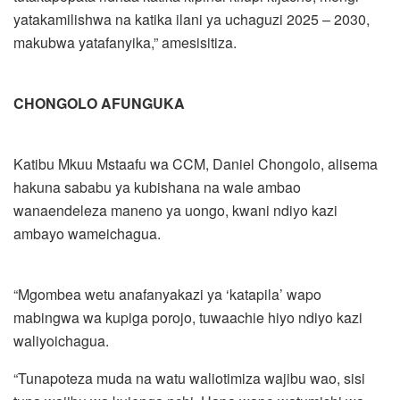
yatakamilishwa na katika ilani ya uchaguzi 2025 – 2030,
makubwa yatafanyika,” amesisitiza.
CHONGOLO AFUNGUKA
Katibu Mkuu Mstaafu wa CCM, Daniel Chongolo, alisema
hakuna sababu ya kubishana na wale ambao
wanaendeleza maneno ya uongo, kwani ndiyo kazi
ambayo wameichagua.
“Mgombea wetu anafanyakazi ya ‘katapila’ wapo
mabingwa wa kupiga porojo, tuwaachie hiyo ndiyo kazi
waliyoichagua.
“Tunapoteza muda na watu waliotimiza wajibu wao, sisi