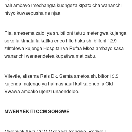
hali ambayo imechangia kuongeza kipato cha wananchi
hivyo kuwaepusha na njaa.
Pia, amesema zaidi ya sh. bilioni tatu zimetengwa kujenga
soko la kimataifa katika eneo hilo huku sh. bilioni 12.9
zilitolewa kujenga Hospitali ya Rufaa Mkoa ambayo sasa
wananchi wanaendelea kupatiwa matibabu.
Vilevile, alisema Rais Dk. Samia ametoa sh. bilioni 3.5
kujenga majengo ya halmashauri katika eneo la Old
Vwawa ambako ujenzi unaendeleo.
MWENYEKITI CCM SONGWE
Mwenyekiti wa CCM Mkoa wa Songwe, Rodwell