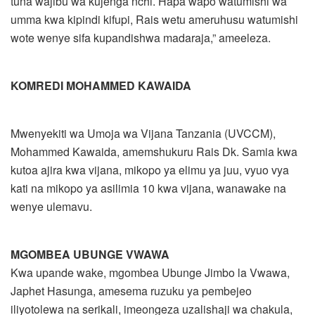
tuna wajibu wa kujenga nchi. Hapa wapo watumishi wa
umma kwa kipindi kifupi, Rais wetu ameruhusu watumishi
wote wenye sifa kupandishwa madaraja,” ameeleza.
KOMREDI MOHAMMED KAWAIDA
Mwenyekiti wa Umoja wa Vijana Tanzania (UVCCM),
Mohammed Kawaida, amemshukuru Rais Dk. Samia kwa
kutoa ajira kwa vijana, mikopo ya elimu ya juu, vyuo vya
kati na mikopo ya asilimia 10 kwa vijana, wanawake na
wenye ulemavu.
MGOMBEA UBUNGE VWAWA
Kwa upande wake, mgombea Ubunge Jimbo la Vwawa,
Japhet Hasunga, amesema ruzuku ya pembejeo
iliyotolewa na serikali, imeongeza uzalishaji wa chakula,