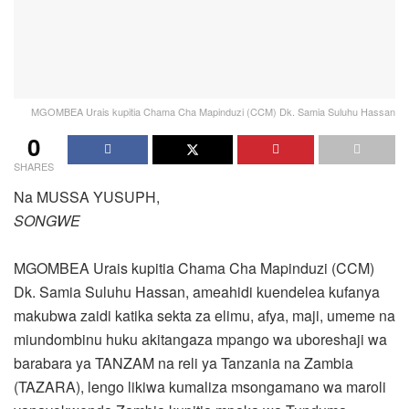
MGOMBEA Urais kupitia Chama Cha Mapinduzi (CCM) Dk. Samia Suluhu Hassan
0
SHARES
Na MUSSA YUSUPH,
SONGWE
MGOMBEA Urais kupitia Chama Cha Mapinduzi (CCM)
Dk. Samia Suluhu Hassan, ameahidi kuendelea kufanya
makubwa zaidi katika sekta za elimu, afya, maji, umeme na
miundombinu huku akitangaza mpango wa uboreshaji wa
barabara ya TANZAM na reli ya Tanzania na Zambia
(TAZARA), lengo likiwa kumaliza msongamano wa maroli