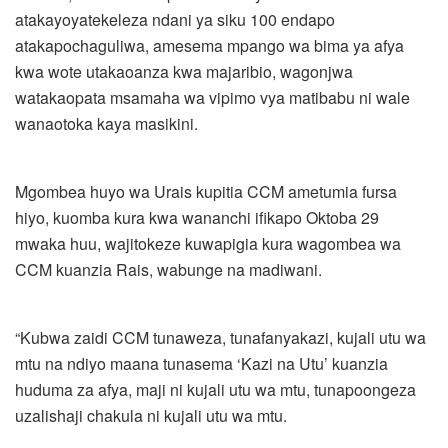
atakayoyatekeleza ndani ya siku 100 endapo
atakapochaguliwa, amesema mpango wa bima ya afya
kwa wote utakaoanza kwa majaribio, wagonjwa
watakaopata msamaha wa vipimo vya matibabu ni wale
wanaotoka kaya masikini.
Mgombea huyo wa Urais kupitia CCM ametumia fursa
hiyo, kuomba kura kwa wananchi ifikapo Oktoba 29
mwaka huu, wajitokeze kuwapigia kura wagombea wa
CCM kuanzia Rais, wabunge na madiwani.
“Kubwa zaidi CCM tunaweza, tunafanyakazi, kujali utu wa
mtu na ndiyo maana tunasema ‘Kazi na Utu’ kuanzia
huduma za afya, maji ni kujali utu wa mtu, tunapoongeza
uzalishaji chakula ni kujali utu wa mtu.