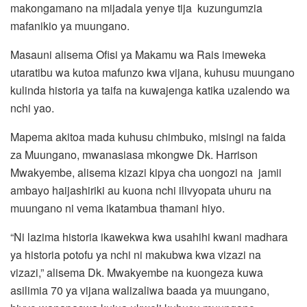
makongamano na mijadala yenye tija kuzungumzia
mafanikio ya muungano.
Masauni alisema Ofisi ya Makamu wa Rais imeweka
utaratibu wa kutoa mafunzo kwa vijana, kuhusu muungano
kulinda historia ya taifa na kuwajenga katika uzalendo wa
nchi yao.
Mapema akitoa mada kuhusu chimbuko, misingi na faida
za Muungano, mwanasiasa mkongwe Dk. Harrison
Mwakyembe, alisema kizazi kipya cha uongozi na jamii
ambayo haijashiriki au kuona nchi ilivyopata uhuru na
muungano ni vema ikatambua thamani hiyo.
“Ni lazima historia ikawekwa kwa usahihi kwani madhara
ya historia potofu ya nchi ni makubwa kwa vizazi na
vizazi,” alisema Dk. Mwakyembe na kuongeza kuwa
asilimia 70 ya vijana walizaliwa baada ya muungano,