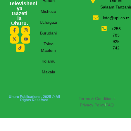
Habari
Dar es
Televisheni
Salaam,Tanzani
ya
Michezo
Gazeti
la
info@upl.co.tz
Uchaguzi
Uhuru.
+255
Burudani
783
925
Toleo
742
Maalum
Kolamu
Makala
Uhuru Publications , 2025 © All
Terms & Conditions
Rights Reserved
Privacy Policy
FAQ