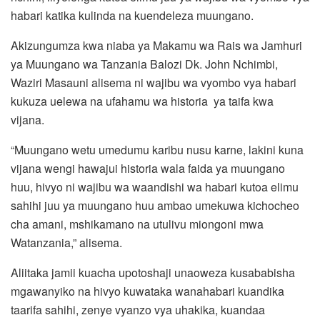
habari katika kulinda na kuendeleza muungano.
Akizungumza kwa niaba ya Makamu wa Rais wa Jamhuri
ya Muungano wa Tanzania Balozi Dk. John Nchimbi,
Waziri Masauni alisema ni wajibu wa vyombo vya habari
kukuza uelewa na ufahamu wa historia ya taifa kwa
vijana.
“Muungano wetu umedumu karibu nusu karne, lakini kuna
vijana wengi hawajui historia wala faida ya muungano
huu, hivyo ni wajibu wa waandishi wa habari kutoa elimu
sahihi juu ya muungano huu ambao umekuwa kichocheo
cha amani, mshikamano na utulivu miongoni mwa
Watanzania,” alisema.
Aliitaka jamii kuacha upotoshaji unaoweza kusababisha
mgawanyiko na hivyo kuwataka wanahabari kuandika
taarifa sahihi, zenye vyanzo vya uhakika, kuandaa