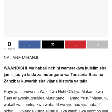
0
SHARES
NA JANE MIHANJI
WAANDISHI wa habari nchini wametakiwa kuielimisha
jamii, juu ya faida za muungano wa Tanzania Bara na
Zanzibar kuwarithisha vijana historia ya taifa.
Hayo yalisemwa na Waziri wa Nchi Ofisi ya Makamu wa
Rais anayeshughulikia Muungano, Hamad Yusuf Masauni,
wakati wa semina kwa wahariri wa vyombo vya habari
nchini, iliyolenga kutoa elimu juu ya wajibu wa vyombo vya