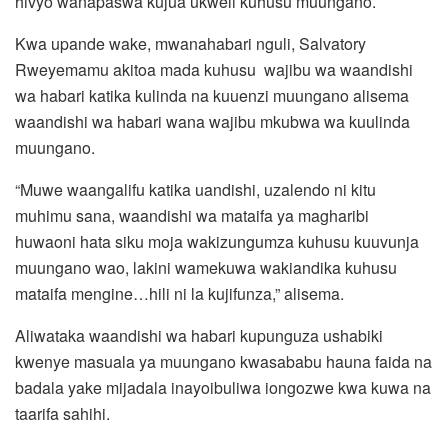
hivyo wanapaswa kujua ukweli kuhusu muungano.
Kwa upande wake, mwanahabari nguli, Salvatory
Rweyemamu akitoa mada kuhusu wajibu wa waandishi
wa habari katika kulinda na kuuenzi muungano alisema
waandishi wa habari wana wajibu mkubwa wa kuulinda
muungano.
“Muwe waangalifu katika uandishi, uzalendo ni kitu
muhimu sana, waandishi wa mataifa ya magharibi
huwaoni hata siku moja wakizungumza kuhusu kuuvunja
muungano wao, lakini wamekuwa wakiandika kuhusu
mataifa mengine…hili ni la kujifunza,” alisema.
Aliwataka waandishi wa habari kupunguza ushabiki
kwenye masuala ya muungano kwasababu hauna faida na
badala yake mijadala inayoibuliwa iongozwe kwa kuwa na
taarifa sahihi.