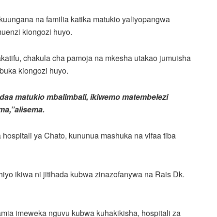
 kuungana na familia katika matukio yaliyopangwa
muenzi kiongozi huyo.
 takatifu, chakula cha pamoja na mkesha utakao jumuisha
buka kiongozi huyo.
andaa matukio mbalimbali, ikiwemo matembelezi
ma,”alisema.
 hospitali ya Chato, kununua mashuka na vifaa tiba
hiyo ikiwa ni jitihada kubwa zinazofanywa na Rais Dk.
 Samia imeweka nguvu kubwa kuhakikisha, hospitali za