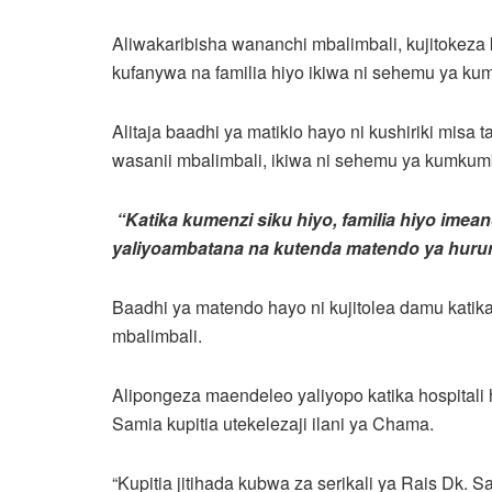
Aliwakaribisha wananchi mbalimbali, kujitokeza
kufanywa na familia hiyo ikiwa ni sehemu ya ku
Alitaja baadhi ya matikio hayo ni kushiriki misa
wasanii mbalimbali, ikiwa ni sehemu ya kumkum
“Katika kumenzi siku hiyo, familia hiyo ime
yaliyoambatana na kutenda matendo ya huru
Baadhi ya matendo hayo ni kujitolea damu katika
mbalimbali.
Alipongeza maendeleo yaliyopo katika hospitali 
Samia kupitia utekelezaji ilani ya Chama.
“Kupitia jitihada kubwa za serikali ya Rais Dk.