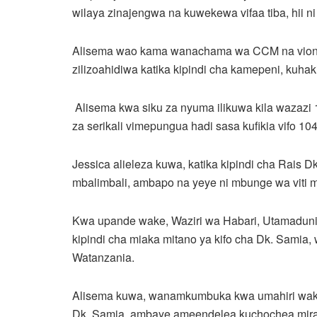
wilaya zinajengwa na kuwekewa vifaa tiba, hii 
Alisema wao kama wanachama wa CCM na viong
zilizoahidiwa katika kipindi cha kamepeni, kuh
Alisema kwa siku za nyuma ilikuwa kila wazazi 1
za serikali vimepungua hadi sasa kufikia vifo 104
Jessica alieleza kuwa, katika kipindi cha Rais 
mbalimbali, ambapo na yeye ni mbunge wa viti 
Kwa upande wake, Waziri wa Habari, Utamaduni
kipindi cha miaka mitano ya kifo cha Dk. Sami
Watanzania.
Alisema kuwa, wanamkumbuka kwa umahiri wake 
Dk. Samia, ambaye ameendelea kuchochea miradi