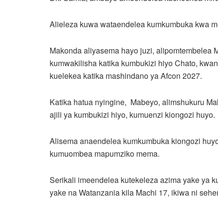
Alieleza kuwa wataendelea kumkumbuka kwa 
Makonda aliyasema hayo juzi, alipomtembelea
kumwakilisha katika kumbukizi hiyo Chato, kwa
kuelekea katika mashindano ya Afcon 2027.
Katika hatua nyingine, Mabeyo, alimshukuru M
ajili ya kumbukizi hiyo, kumuenzi kiongozi huyo.
Alisema anaendelea kumkumbuka kiongozi huyo 
kumuombea mapumziko mema.
Serikali imeendelea kutekeleza azima yake ya k
yake na Watanzania kila Machi 17, ikiwa ni se