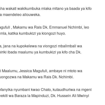
ha wakati wakikumbuka miaka mitano ya baada ya kifo
wa maendeleo aliouweka.
Magufuli , Makamu wa Rais Dk. Emmanuel Nchimbi, leo
a, katika kumbukizi ya kiongozi huyo.
a, jana na kupokelewa na viongozi mbalimbali wa
iriki ibada maalumu ya kumbukizi ya kifo cha Dk.
iti Maalumu, Jessica Magufuli, ambaye ni mtoto wa
ia kuongozwa na Makamu wa Rais Dk. Nchimbi.
yofanyika nyumbani kwao Chato, kutaudhuriwa na mgeni
iti wa Baraza la Mapinduzi, Dk. Hussein Ali Mwinyi