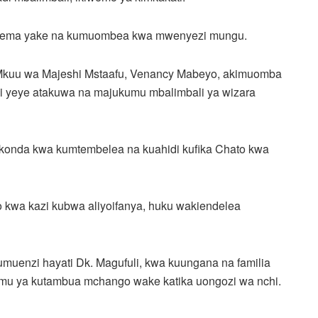
mema yake na kumuombea kwa mwenyezi mungu.
 Mkuu wa Majeshi Mstaafu, Venancy Mabeyo, akimuomba
ni yeye atakuwa na majukumu mbalimbali ya wizara
akonda kwa kumtembelea na kuahidi kufika Chato kwa
kwa kazi kubwa aliyoifanya, huku wakiendelea
umuenzi hayati Dk. Magufuli, kwa kuungana na familia
hemu ya kutambua mchango wake katika uongozi wa nchi.