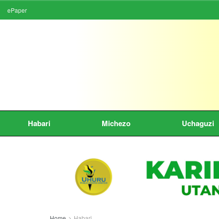
ePaper
Habari
Michezo
Uchaguzi
Home
Habari