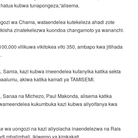
ni hatua kubwa tunapongeza,”alisema.
ozi wa Chama, wataendelea kutekeleza ahadi zote
akikisha zinatekelezwa kuondoa changamoto ya wananchi.
00,000 vilikuwa vikitokea vifo 350, ambapo kwa jitihada
.
Dk. Samia, kazi kubwa imeendelea kufanyika katika sekta
maalumu, akiwa katika kamati ya TAMISEMI.
, Sanaa na Michezo, Paul Makonda, alisema katika
a, wameendelea kukumbuka kazi kubwa aliyoifanya kwa
wa uongozi na kazi aliyoiacha inaendelezwa na Rais
 mbalimbali, ikiwemo ya kimkakati.