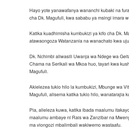
Hayo yote yanawafanya wananchi kubaki na fura
cha Dk. Magufuli, kwa sababu ya msingi imara 
Katika kuadhimisha kumbukizi ya kifo cha Dk. 
atawaongoza Watanzania na wanachato kwa ujuml
Dk. Nchimbi aliwasili Uwanja wa Ndege wa Geit
Chama na Serikali wa Mkoa huo, tayari kwa kush
Magufuli.
Akielezea tukio hilo la kumbukizi, Mbunge wa V
Magufuli, alisema katika tukio hilo, wanataraj
Pia, alieleza kuwa, katika ibada maalumu itaka
maalumu ambaye ni Rais wa Zanzibar na Mwenyek
ma viongozi mbalimbali wakiwemo wastaafu.