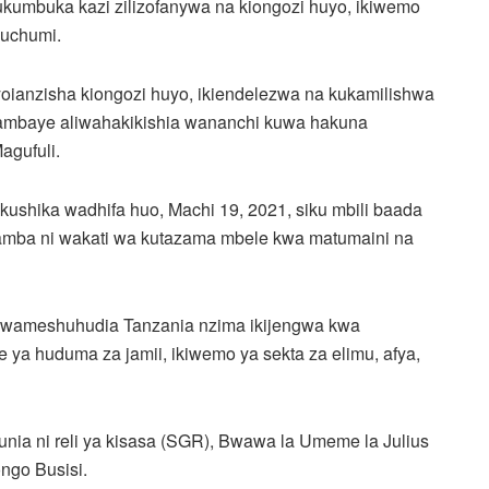
ukumbuka kazi zilizofanywa na kiongozi huyo, ikiwemo
iuchumi.
oianzisha kiongozi huyo, ikiendelezwa na kukamilishwa
 ambaye aliwahakikishia wananchi kuwa hakuna
agufuli.
kushika wadhifa huo, Machi 19, 2021, siku mbili baada
kwamba ni wakati wa kutazama mbele kwa matumaini na
ia wameshuhudia Tanzania nzima ikijengwa kwa
e ya huduma za jamii, ikiwemo ya sekta za elimu, afya,
nia ni reli ya kisasa (SGR), Bwawa la Umeme la Julius
ongo Busisi.