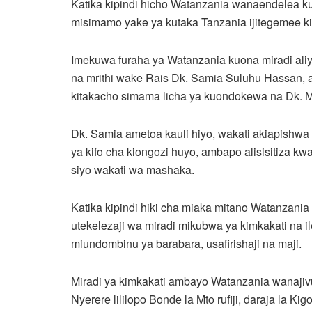
Katika kipindi hicho Watanzania wanaendelea k
misimamo yake ya kutaka Tanzania ijitegemee k
Imekuwa furaha ya Watanzania kuona miradi aliy
na mrithi wake Rais Dk. Samia Suluhu Hassan,
kitakacho simama licha ya kuondokewa na Dk. M
Dk. Samia ametoa kauli hiyo, wakati akiapishwa 
ya kifo cha kiongozi huyo, ambapo alisisitiza 
siyo wakati wa mashaka.
Katika kipindi hiki cha miaka mitano Watanzan
utekelezaji wa miradi mikubwa ya kimkakati na il
miundombinu ya barabara, usafirishaji na maji.
Miradi ya kimkakati ambayo Watanzania wanajivu
Nyerere lililopo Bonde la Mto rufiji, daraja la Kig