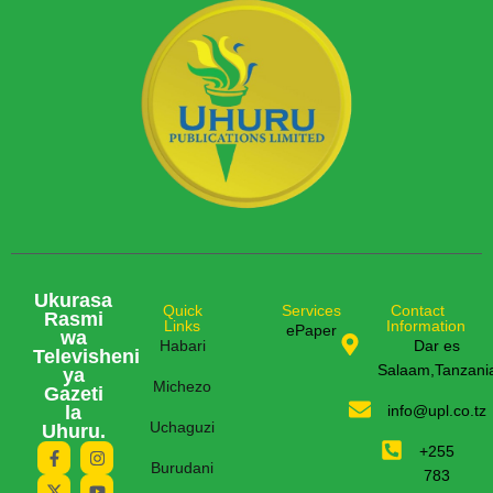
Ukurasa
Quick
Services
Contact
Rasmi
Links
Information
ePaper
wa
Habari
Dar es
Televisheni
Salaam,Tanzani
ya
Michezo
Gazeti
la
info@upl.co.tz
Uchaguzi
Uhuru.
+255
Burudani
783