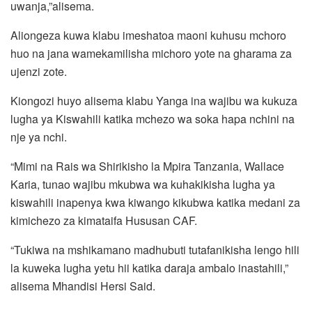
uwanja,”alisema.
Aliongeza kuwa klabu imeshatoa maoni kuhusu mchoro
huo na jana wamekamilisha michoro yote na gharama za
ujenzi zote.
Kiongozi huyo alisema klabu Yanga ina wajibu wa kukuza
lugha ya Kiswahili katika mchezo wa soka hapa nchini na
nje ya nchi.
“Mimi na Rais wa Shirikisho la Mpira Tanzania, Wallace
Karia, tunao wajibu mkubwa wa kuhakikisha lugha ya
kiswahili inapenya kwa kiwango kikubwa katika medani za
kimichezo za kimataifa Hususan CAF.
“Tukiwa na mshikamano madhubuti tutafanikisha lengo hili
la kuweka lugha yetu hii katika daraja ambalo inastahili,”
alisema Mhandisi Hersi Said.