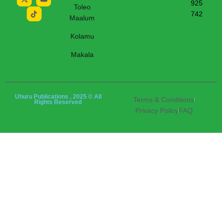
925
Toleo
742
Maalum
Kolamu
Makala
Uhuru Publications , 2025 © All
Terms & Conditions
Rights Reserved
Privacy Policy
FAQ