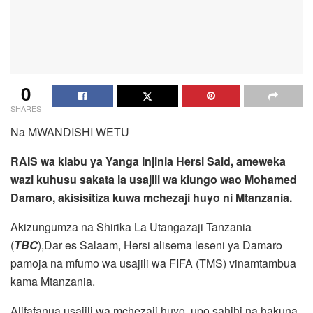
0
SHARES
Na MWANDISHI WETU
RAIS wa klabu ya Yanga Injinia Hersi Said, ameweka
wazi kuhusu sakata la usajili wa kiungo wao Mohamed
Damaro, akisisitiza kuwa mchezaji huyo ni Mtanzania.
Akizungumza na Shirika La Utangazaji Tanzania
(
TBC
),Dar es Salaam, Hersi alisema leseni ya Damaro
pamoja na mfumo wa usajili wa FIFA (TMS) vinamtambua
kama Mtanzania.
Alifafanua usajili wa mchezaji huyo, upo sahihi na hakuna