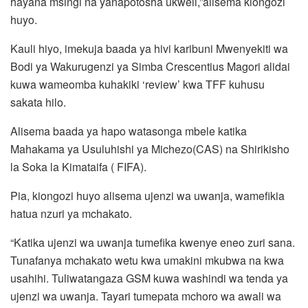
hayana msingi na yanapotosha ukweli,”alisema kiongozi
huyo.
Kauli hiyo, imekuja baada ya hivi karibuni Mwenyekiti wa
Bodi ya Wakurugenzi ya Simba Crescentius Magori alidai
kuwa wameomba kuhakiki ‘review’ kwa TFF kuhusu
sakata hilo.
Alisema baada ya hapo watasonga mbele katika
Mahakama ya Usuluhishi ya Michezo(CAS) na Shirikisho
la Soka la Kimataifa ( FIFA).
Pia, kiongozi huyo alisema ujenzi wa uwanja, wamefikia
hatua nzuri ya mchakato.
“Katika ujenzi wa uwanja tumefika kwenye eneo zuri sana.
Tunafanya mchakato wetu kwa umakini mkubwa na kwa
usahihi. Tuliwatangaza GSM kuwa washindi wa tenda ya
ujenzi wa uwanja. Tayari tumepata mchoro wa awali wa