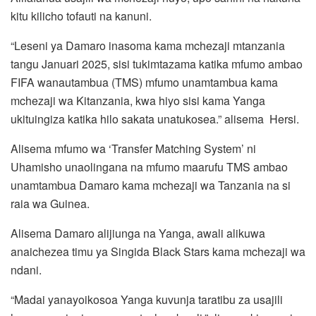
kitu kilicho tofauti na kanuni.
“Leseni ya Damaro inasoma kama mchezaji mtanzania
tangu Januari 2025, sisi tukimtazama katika mfumo ambao
FIFA wanautambua (TMS) mfumo unamtambua kama
mchezaji wa Kitanzania, kwa hiyo sisi kama Yanga
ukituingiza katika hilo sakata unatukosea.” alisema Hersi.
Alisema mfumo wa ‘Transfer Matching System’ ni
Uhamisho unaolingana na mfumo maarufu TMS ambao
unamtambua Damaro kama mchezaji wa Tanzania na si
raia wa Guinea.
Alisema Damaro alijiunga na Yanga, awali alikuwa
anaichezea timu ya Singida Black Stars kama mchezaji wa
ndani.
“Madai yanayoikosoa Yanga kuvunja taratibu za usajili