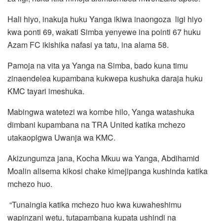
Hali hiyo, inakuja huku Yanga ikiwa inaongoza ligi hiyo
kwa ponti 69, wakati Simba yenyewe ina pointi 67 huku
Azam FC ikishika nafasi ya tatu, ina alama 58.
Pamoja na vita ya Yanga na Simba, bado kuna timu
zinaendelea kupambana kukwepa kushuka daraja huku
KMC tayari imeshuka.
Mabingwa watetezi wa kombe hilo, Yanga watashuka
dimbani kupambana na TRA United katika mchezo
utakaopigwa Uwanja wa KMC.
Akizungumza jana, Kocha Mkuu wa Yanga, Abdihamid
Moalin alisema kikosi chake kimejipanga kushinda katika
mchezo huo.
“Tunaingia katika mchezo huo kwa kuwaheshimu
wapinzani wetu, tutapambana kupata ushindi na