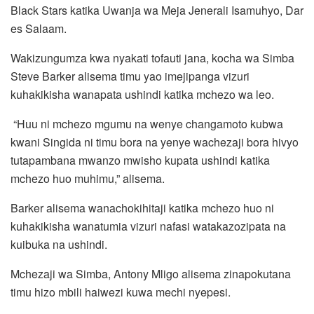
Black Stars katika Uwanja wa Meja Jenerali Isamuhyo, Dar
es Salaam.
Wakizungumza kwa nyakati tofauti jana, kocha wa Simba
Steve Barker alisema timu yao imejipanga vizuri
kuhakikisha wanapata ushindi katika mchezo wa leo.
“Huu ni mchezo mgumu na wenye changamoto kubwa
kwani Singida ni timu bora na yenye wachezaji bora hivyo
tutapambana mwanzo mwisho kupata ushindi katika
mchezo huo muhimu,” alisema.
Barker alisema wanachokihitaji katika mchezo huo ni
kuhakikisha wanatumia vizuri nafasi watakazozipata na
kuibuka na ushindi.
Mchezaji wa Simba, Antony Mligo alisema zinapokutana
timu hizo mbili haiwezi kuwa mechi nyepesi.