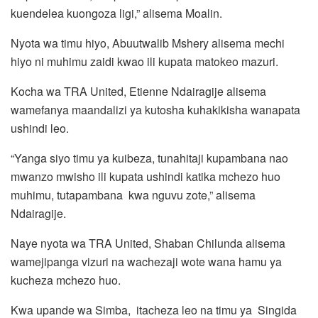
kuendelea kuongoza ligi,” alisema Moalin.
Nyota wa timu hiyo, Abuutwalib Mshery alisema mechi
hiyo ni muhimu zaidi kwao ili kupata matokeo mazuri.
Kocha wa TRA United, Etienne Ndairagije alisema
wamefanya maandalizi ya kutosha kuhakikisha wanapata
ushindi leo.
“Yanga siyo timu ya kuibeza, tunahitaji kupambana nao
mwanzo mwisho ili kupata ushindi katika mchezo huo
muhimu, tutapambana kwa nguvu zote,” alisema
Ndairagije.
Naye nyota wa TRA United, Shaban Chilunda alisema
wamejipanga vizuri na wachezaji wote wana hamu ya
kucheza mchezo huo.
Kwa upande wa Simba, itacheza leo na timu ya Singida