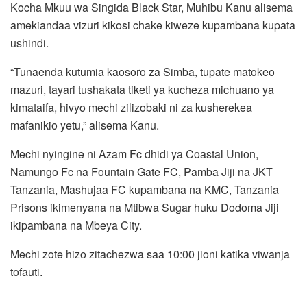
Kocha Mkuu wa Singida Black Star, Muhibu Kanu alisema
amekiandaa vizuri kikosi chake kiweze kupambana kupata
ushindi.
“Tunaenda kutumia kaosoro za Simba, tupate matokeo
mazuri, tayari tushakata tiketi ya kucheza michuano ya
kimataifa, hivyo mechi zilizobaki ni za kusherekea
mafanikio yetu,” alisema Kanu.
Mechi nyingine ni Azam Fc dhidi ya Coastal Union,
Namungo Fc na Fountain Gate FC, Pamba Jiji na JKT
Tanzania, Mashujaa FC kupambana na KMC, Tanzania
Prisons ikimenyana na Mtibwa Sugar huku Dodoma Jiji
ikipambana na Mbeya City.
Mechi zote hizo zitachezwa saa 10:00 jioni katika viwanja
tofauti.