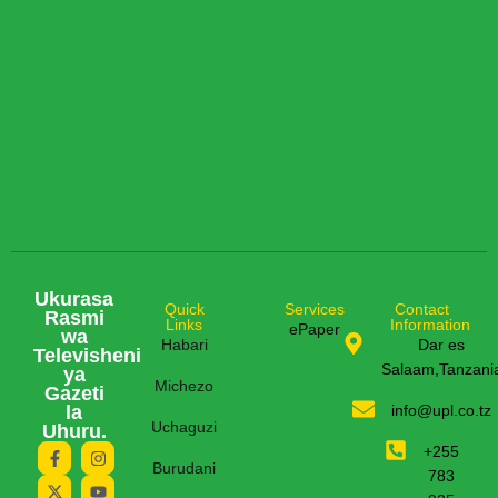
Ukurasa
Quick
Services
Contact
Rasmi
Links
Information
ePaper
wa
Habari
Dar es
Televisheni
Salaam,Tanzani
ya
Michezo
Gazeti
la
info@upl.co.tz
Uchaguzi
Uhuru.
+255
Burudani
783