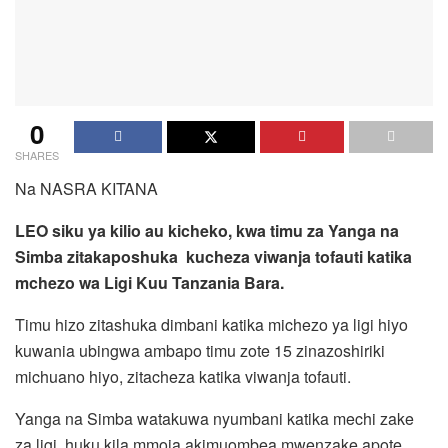
0
SHARES
Na NASRA KITANA
LEO siku ya kilio au kicheko, kwa timu za Yanga na
Simba zitakaposhuka kucheza viwanja tofauti katika
mchezo wa Ligi Kuu Tanzania Bara.
Timu hizo zitashuka dimbani katika michezo ya ligi hiyo
kuwania ubingwa ambapo timu zote 15 zinazoshiriki
michuano hiyo, zitacheza katika viwanja tofauti.
Yanga na Simba watakuwa nyumbani katika mechi zake
za ligi, huku kila mmoja akimuombea mwenzake apote.