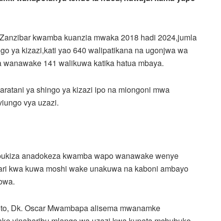
ya Zanzibar kwamba kuanzia mwaka 2018 hadi 2024,jumla
o ya kizazi,kati yao 640 walipatikana na ugonjwa wa
 na wanawake 141 walikuwa katika hatua mbaya.
aratani ya shingo ya kizazi ipo na miongoni mwa
viungo vya uzazi.
mbukiza anadokeza kwamba wapo wanawake wenye
 hatari kwa kuwa moshi wake unakuwa na kaboni ambayo
ubwa.
toto, Dk. Oscar Mwambapa alisema mwanamke
ake,vinaharibu mlango wa uzazi kwa kupata mchubuko.