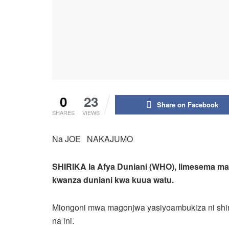
0
23
Share on Facebook
SHARES
VIEWS
Na JOE NAKAJUMO
SHIRIKA la Afya Duniani (WHO), limesema m
kwanza duniani kwa kuua watu.
Miongoni mwa magonjwa yasiyoambukiza ni shinik
na ini.