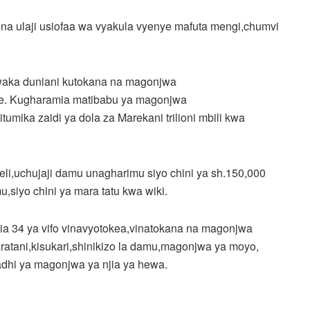
a ulaji usiofaa wa vyakula vyenye mafuta mengi,chumvi
 mwaka duniani kutokana na magonjwa
ote. Kugharamia matibabu ya magonjwa
umika zaidi ya dola za Marekani trilioni mbili kwa
eli,uchujaji damu unagharimu siyo chini ya sh.150,000
siyo chini ya mara tatu kwa wiki.
mia 34 ya vifo vinavyotokea,vinatokana na magonjwa
atani,kisukari,shinikizo la damu,magonjwa ya moyo,
adhi ya magonjwa ya njia ya hewa.