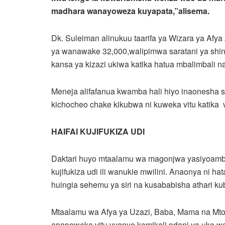
madhara wanayoweza kuyapata,”alisema.
Dk. Suleiman alinukuu taarifa ya Wizara ya Af
ya wanawake 32,000,walipimwa saratani ya shing
kansa ya kizazi ukiwa katika hatua mbalimbali
Meneja alifafanua kwamba hali hiyo inaonesha s
kichocheo chake kikubwa ni kuweka vitu katika 
HAIFAI KUJIFUKIZA UDI
Daktari huyo mtaalamu wa magonjwa yasiyoa
kujifukiza udi ili wanukie mwilini. Anaonya ni
huingia sehemu ya siri na kusababisha athari k
Mtaalamu wa Afya ya Uzazi, Baba, Mama na M
anapoweka vitu vyenye kemikali ndani ya uke w