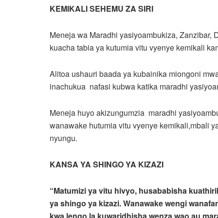
KEMIKALI SEHEMU ZA SIRI
Meneja wa Maradhi yasiyoambukiza, Zanzibar,
kuacha tabia ya kutumia vitu vyenye kemikali k
Alitoa ushauri baada ya kubainika miongoni mwa
inachukua nafasi kubwa katika maradhi yasiyoam
Meneja huyo akizungumzia maradhi yasiyoambuk
wanawake hutumia vitu vyenye kemikali,mbali y
nyungu.
KANSA YA SHINGO YA KIZAZI
“Matumizi ya vitu hivyo, husababisha kuathir
ya shingo ya kizazi. Wanawake wengi wanafan
kwa lengo la kuwaridhisha wenza wao au mar