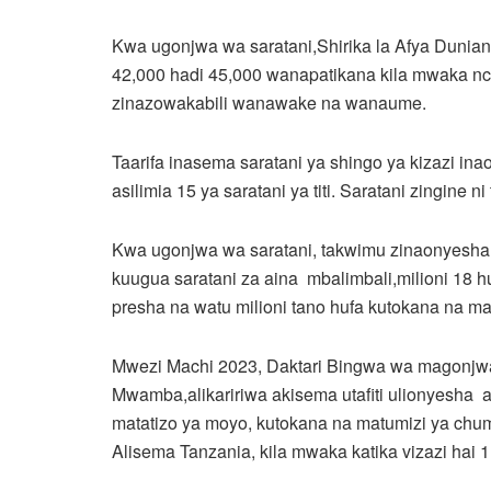
Kwa ugonjwa wa saratani,Shirika la Afya Duni
42,000 hadi 45,000 wanapatikana kila mwaka nchi
zinazowakabili wanawake na wanaume.
Taarifa inasema saratani ya shingo ya kizazi in
asilimia 15 ya saratani ya titi. Saratani zingine
Kwa ugonjwa wa saratani, takwimu zinaonyesha w
kuugua saratani za aina mbalimbali,milioni 18
presha na watu milioni tano hufa kutokana na ma
Mwezi Machi 2023, Daktari Bingwa wa magonjwa
Mwamba,alikaririwa akisema utafiti ulionyesha a
matatizo ya moyo, kutokana na matumizi ya chu
Alisema Tanzania, kila mwaka katika vizazi hai 