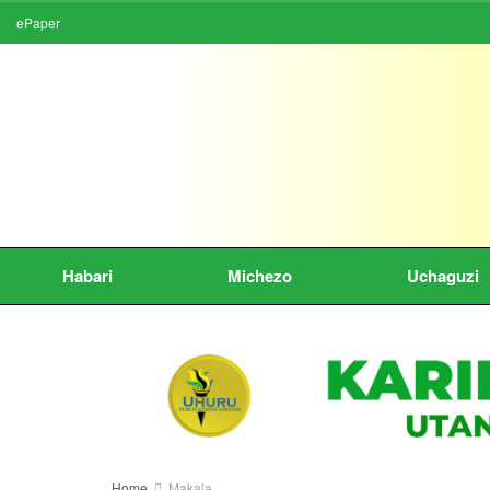
ePaper
Habari
Michezo
Uchaguzi
Home
Makala