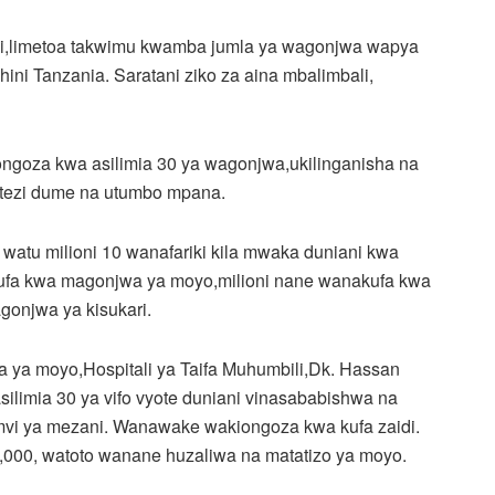
ani,limetoa takwimu kwamba jumla ya wagonjwa wapya
ni Tanzania. Saratani ziko za aina mbalimbali,
aongoza kwa asilimia 30 ya wagonjwa,ukilinganisha na
 ni tezi dume na utumbo mpana.
atu milioni 10 wanafariki kila mwaka duniani kwa
 hufa kwa magonjwa ya moyo,milioni nane wanakufa kwa
gonjwa ya kisukari.
 ya moyo,Hospitali ya Taifa Muhumbili,Dk. Hassan
silimia 30 ya vifo vyote duniani vinasababishwa na
mvi ya mezani. Wanawake wakiongoza kwa kufa zaidi.
1,000, watoto wanane huzaliwa na matatizo ya moyo.