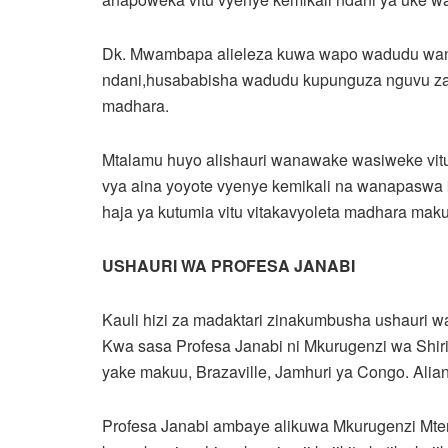
Dk. Mwambapa alieleza kuwa wapo wadudu wanao
ndani,husababisha wadudu kupunguza nguvu za k
madhara.
Mtalamu huyo alishauri wanawake wasiweke vitu 
vya aina yoyote vyenye kemikali na wanapaswa
haja ya kutumia vitu vitakavyoleta madhara maku
USHAURI WA PROFESA JANABI
Kauli hizi za madaktari zinakumbusha ushauri 
Kwa sasa Profesa Janabi ni Mkurugenzi wa Shiri
yake makuu, Brazaville, Jamhuri ya Congo. Alia
Profesa Janabi ambaye alikuwa Mkurugenzi Mtend