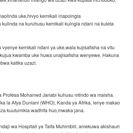
linda uke,hivyo kemikali inapoingia
ulinda na kuruhusu kemikali kuingia ndani na kuleta
vyenye kemikali ndani ya uke,wala kujisafisha na vitu
 kujua kwamba uke huwa unajisafisha wenyewe. Hakuna
bwa katika uzazi.
wa Profesa Mohamed Janabi kuhusu mtindo wa maisha.
ka la Afya Duniani (WHO), Kanda ya Afrika, lenye makao
nza kuutumikia wadhifa huo,mwaka jana.
aji wa Hospitali ya Taifa Muhimbili, amekuwa akishauri