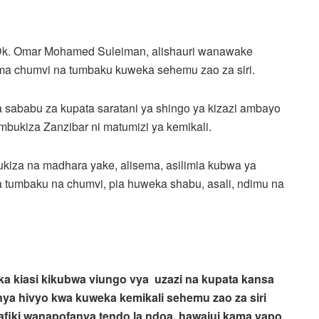
 Dk. Omar Mohamed Suleiman, alishauri wanawake
ama chumvi na tumbaku kuweka sehemu zao za siri.
 sababu za kupata saratani ya shingo ya kizazi ambayo
bukiza Zanzibar ni matumizi ya kemikali.
iza na madhara yake, alisema, asilimia kubwa ya
a tumbaku na chumvi, pia huweka shabu, asali, ndimu na
ika kiasi kikubwa viungo vya uzazi na kupata kansa
ya hivyo kwa kuweka kemikali sehemu zao za siri
afiki wanapofanya tendo la ndoa, hawajui kama yapo