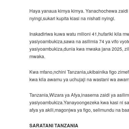
Haya yanaua kimya kimya. Yanachochewa zaidi n
nyingi,sukari kupita kiasi na nishati nyingi.
Inakadiriwa kuwa watu milioni 41,hufariki kila
yasiyoambukiza,sawa na asilimia 74 ya vifo vy
yasiyoambukiza,dunia kwa mwaka jana 2025, zilit
mwaka.
Kwa mfano,nchini Tanzania,ukibainika figo zimef
kwa kila awamu ya uchujaji na wastani wa awamu,
Tanzania,Wizara ya Afya,inasema zaidi ya asili
yasiyoambukiza.Yanayoongezeka kwa kasi ni sar
afya ya akili,magonjwa ya figo, selimundu na ba
SARATANI TANZANIA