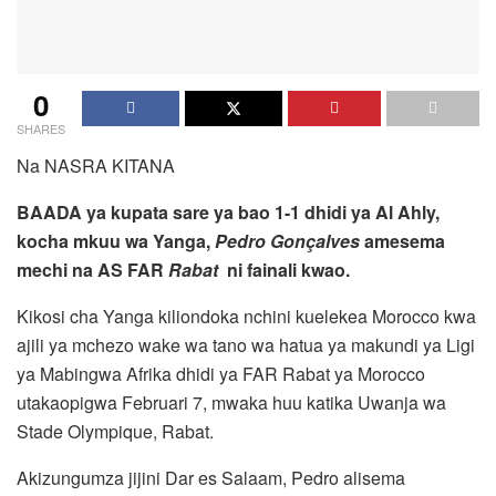
0
SHARES
Na NASRA KITANA
BAADA ya kupata sare ya bao 1-1 dhidi ya Al Ahly,
kocha mkuu wa Yanga,
Pedro
Gonçalves
amesema
mechi na AS FAR
Rabat
ni fainali kwao.
Kikosi cha Yanga kiliondoka nchini kuelekea Morocco kwa
ajili ya mchezo wake wa tano wa hatua ya makundi ya Ligi
ya Mabingwa Afrika dhidi ya FAR Rabat ya Morocco
utakaopigwa Februari 7, mwaka huu katika Uwanja wa
Stade Olympique, Rabat.
Akizungumza jijini Dar es Salaam, Pedro alisema