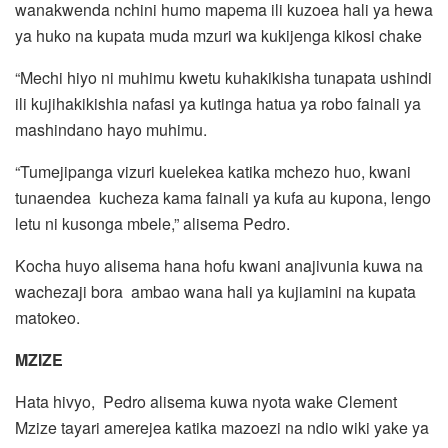
wanakwenda nchini humo mapema ili kuzoea hali ya hewa
ya huko na kupata muda mzuri wa kukijenga kikosi chake
“Mechi hiyo ni muhimu kwetu kuhakikisha tunapata ushindi
ili kujihakikishia nafasi ya kutinga hatua ya robo fainali ya
mashindano hayo muhimu.
“Tumejipanga vizuri kuelekea katika mchezo huo, kwani
tunaendea kucheza kama fainali ya kufa au kupona, lengo
letu ni kusonga mbele,” alisema Pedro.
Kocha huyo alisema hana hofu kwani anajivunia kuwa na
wachezaji bora ambao wana hali ya kujiamini na kupata
matokeo.
MZIZE
Hata hivyo, Pedro alisema kuwa nyota wake Clement
Mzize tayari amerejea katika mazoezi na ndio wiki yake ya