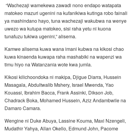
“Wachezaji wamekewa zawadi nono endapo watapata
matokeo mazuri ugenini na kufanikiwa kutinga robo fainali
ya mashindano hayo, tuna wachezaji wakubwa na wenye
uwezo wa kutupa matokeo, sisi raha yetu ni kuona
tunafuzu tukiwa ugenini,” alisema.
‎Kamwe alisema kuwa wana imani kubwa na kikosi chao
kuwa kinaenda kuwapa raha mashabiki na wapenzi wa
timu hiyo na Watanzania wote kwa jumla.
Kikosi kilichoondoka ni makipa, Djigue Diarra, Hussein
Masagala, Abdultwalib Mshery, Israel Mwenda, Yao
Kouassi, Ibrahim Bacca, Frank Assinki, Dikson Job,
Chadrack Boka, Mohamed Hussein, Aziz Andambwile na
Damaro Camara.
Wengine ni Duke Abuya, Lassine Kouma, Maxi Nzengeli,
Mudathir Yahya, Allan Okello, Edmund John, Pacome