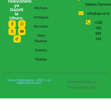
Televisheni
Salaam,Tanzani
ya
Michezo
Gazeti
la
info@upl.co.tz
Uchaguzi
Uhuru.
+255
Burudani
783
925
Toleo
742
Maalum
Kolamu
Makala
Uhuru Publications , 2025 © All
Terms & Conditions
Rights Reserved
Privacy Policy
FAQ