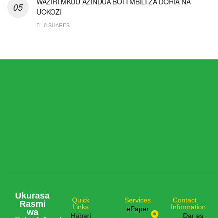
WAZIRI MKUU AZINDUA BOTI MBILI ZA DORIA NA
UOKOZI
0 SHARES
Ukurasa
Quick
Services
Contact
Rasmi
Links
Information
ePaper
wa
Habari
Dar es