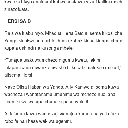
kwanza hivyo anaimani kubwa atakuwa vizuri katika mechi
zinazofuata.
HERSI SAID
Rais wa klabu hiyo, Mhadisi Hersi Said alisema kikosi cha
Yanga kinakwenda nchini humo kuhakikisha kinapambana
kupata ushindi na kusonga mbele.
“Tunajua utakuwa mchezo mgumu kwetu, lakini
tutapambana mwanzo mwisho ili kupata matokeo mazuri,”
alisema Hersi.
Naye Ofisa Habari wa Yanga, Ally Kamwe alisema kuwa
wachezaji wanafahamu umuhimu wa mchezo huo, ana
imani kuwa watapambana kupata ushindi.
Alifafanua kuwa wachezaji wanajua kuna raha ya kufuzu
robo fainali hasa wakiwa ugenini.