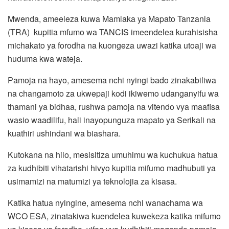
Mwenda, ameeleza kuwa Mamlaka ya Mapato Tanzania
(TRA) kupitia mfumo wa TANCIS imeendelea kurahisisha
michakato ya forodha na kuongeza uwazi katika utoaji wa
huduma kwa wateja.
Pamoja na hayo, amesema nchi nyingi bado zinakabiliwa
na changamoto za ukwepaji kodi ikiwemo udanganyifu wa
thamani ya bidhaa, rushwa pamoja na vitendo vya maafisa
wasio waadilifu, hali inayopunguza mapato ya Serikali na
kuathiri ushindani wa biashara.
Kutokana na hilo, mesisitiza umuhimu wa kuchukua hatua
za kudhibiti vihatarishi hivyo kupitia mifumo madhubuti ya
usimamizi na matumizi ya teknolojia za kisasa.
Katika hatua nyingine, amesema nchi wanachama wa
WCO ESA, zinatakiwa kuendelea kuwekeza katika mifumo