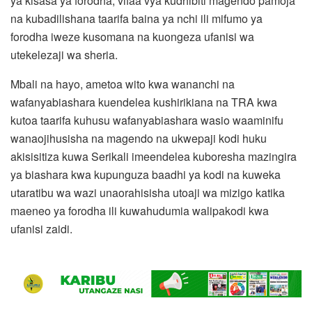
ya kisasa ya forodha, vifaa vya kudhibiti magendo pamoja
na kubadilishana taarifa baina ya nchi ili mifumo ya
forodha iweze kusomana na kuongeza ufanisi wa
utekelezaji wa sheria.
Mbali na hayo, ametoa wito kwa wananchi na
wafanyabiashara kuendelea kushirikiana na TRA kwa
kutoa taarifa kuhusu wafanyabiashara wasio waaminifu
wanaojihusisha na magendo na ukwepaji kodi huku
akisisitiza kuwa Serikali imeendelea kuboresha mazingira
ya biashara kwa kupunguza baadhi ya kodi na kuweka
utaratibu wa wazi unaorahisisha utoaji wa mizigo katika
maeneo ya forodha ili kuwahudumia walipakodi kwa
ufanisi zaidi.