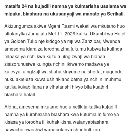
mataifa 24 na kujadili namna ya kuimarisha usalama wa
mipaka, biashara na ukusanyaji wa mapato ya Serikali.
Akizungumza akiwa Mgeni Rasmi wakati wa mkutano huo
uliofanyika Jumatatu Mei 11, 2026 katika Ukumbi wa Hoteli
ya Golden Tulip nje kidogo ya mji wa Zanzibar, Mwenda
amesema Idara za forodha zina jukumu kubwa la kulinda
mipaka ya nchi kwa kuzuia uingizwaji wa bidhaa
zisizoruhusiwa kuingia nchini ikiwemo madawa ya
kulevya, uingizaji wa silaha kinyume na sheria, magendo
huku akieleza kuwa ushirikiano baina ya nchi ni muhimu
katika kukabiliana na vihatarishi hivyo bila kuathiri
biashara halali.
Aidha, amesema mkutano huo umejikita katika kujadili
namna ya kurahisisha biashara kwa kutumia mifumo ya
kisasa ya forodha ili kuhakikisha wafanyabiashara
hawacheleweshwi wanapofanya shughuli zao.