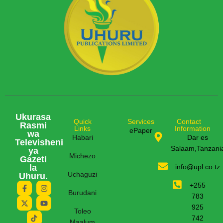
Ukurasa
Quick
Services
Contact
Rasmi
Links
Information
ePaper
wa
Habari
Dar es
Televisheni
Salaam,Tanzani
ya
Michezo
Gazeti
la
info@upl.co.tz
Uchaguzi
Uhuru.
+255
Burudani
783
925
Toleo
742
Maalum