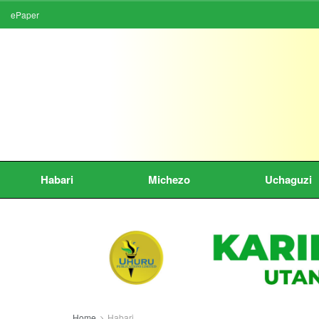
ePaper
Habari
Michezo
Uchaguzi
Home
Habari