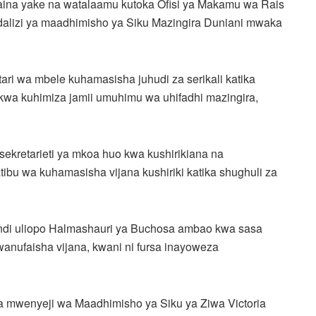
ina yake na watalaamu kutoka Ofisi ya Makamu wa Rais
dalizi ya maadhimisho ya Siku Mazingira Duniani mwaka
i wa mbele kuhamasisha juhudi za serikali katika
kwa kuhimiza jamii umuhimu wa uhifadhi mazingira,
sekretarieti ya mkoa huo kwa kushirikiana na
tibu wa kuhamasisha vijana kushiriki katika shughuli za
indi uliopo Halmashauri ya Buchosa ambao kwa sasa
anufaisha vijana, kwani ni fursa inayoweza
uwa mwenyeji wa Maadhimisho ya Siku ya Ziwa Victoria