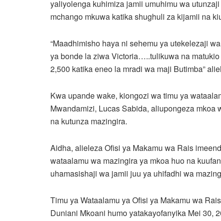
yaliyolenga kuhimiza jamii umuhimu wa utunzaji 
mchango mkuwa katika shughuli za kijamii na ki
“Maadhimisho haya ni sehemu ya utekelezaji wa 
ya bonde la ziwa Victoria…..tulikuwa na matukio 
2,500 katika eneo la mradi wa maji Butimba” alie
Kwa upande wake, kiongozi wa timu ya wataalam
Mwandamizi, Lucas Sabida, aliupongeza mkoa w
na kutunza mazingira.
Aidha, alieleza Ofisi ya Makamu wa Rais imeend
wataalamu wa mazingira ya mkoa huo na kuufan
uhamasishaji wa jamii juu ya uhifadhi wa mazing
Timu ya Wataalamu ya Ofisi ya Makamu wa Rais
Duniani Mkoani humo yatakayofanyika Mei 30, 2