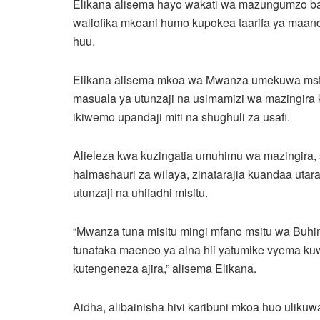
Elikana alisema hayo wakati wa mazungumzo ba
waliofika mkoani humo kupokea taarifa ya maan
huu.
Elikana alisema mkoa wa Mwanza umekuwa mstar
masuala ya utunzaji na usimamizi wa mazingira 
ikiwemo upandaji miti na shughuli za usafi.
Alieleza kwa kuzingatia umuhimu wa mazingira, 
halmashauri za wilaya, zinatarajia kuandaa utara
utunzaji na uhifadhi misitu.
“Mwanza tuna misitu mingi mfano msitu wa Buh
tunataka maeneo ya aina hii yatumike vyema kuw
kutengeneza ajira,” alisema Elikana.
Aidha, alibainisha hivi karibuni mkoa huo ulik