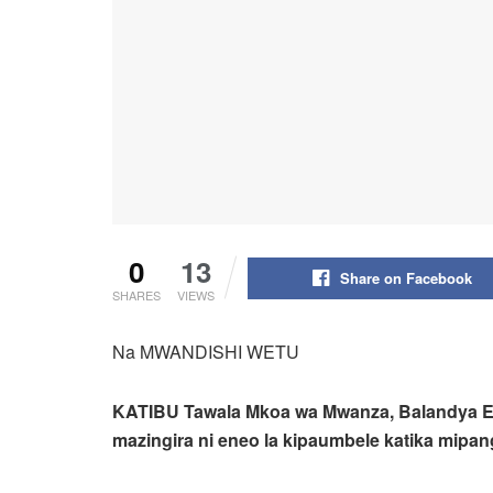
0
13
Share on Facebook
SHARES
VIEWS
Na MWANDISHI WETU
KATIBU Tawala Mkoa wa Mwanza, Balandya Eli
mazingira ni eneo la kipaumbele katika mipa