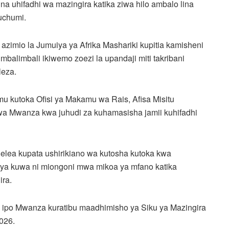
na uhifadhi wa mazingira katika ziwa hilo ambalo lina
uchumi.
azimio la Jumuiya ya Afrika Mashariki kupitia kamisheni
mbalimbali ikiwemo zoezi la upandaji miti takribani
leza.
u kutoka Ofisi ya Makamu wa Rais, Afisa Misitu
a Mwanza kwa juhudi za kuhamasisha jamii kuhifadhi
elea kupata ushirikiano wa kutosha kutoka kwa
ya kuwa ni miongoni mwa mikoa ya mfano katika
ira.
 ipo Mwanza kuratibu maadhimisho ya Siku ya Mazingira
026.