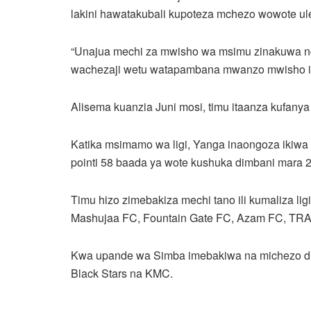
lakini hawatakubali kupoteza mchezo wowote ul
“Unajua mechi za mwisho wa msimu zinakuwa n
wachezaji wetu watapambana mwanzo mwisho ili k
Alisema kuanzia Juni mosi, timu itaanza kufanya
Katika msimamo wa ligi, Yanga inaongoza ikiwa na
pointi 58 baada ya wote kushuka dimbani mara 2
Timu hizo zimebakiza mechi tano ili kumaliza li
Mashujaa FC, Fountain Gate FC, Azam FC, TRA 
Kwa upande wa Simba imebakiwa na michezo dhid
Black Stars na KMC.