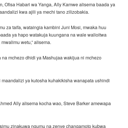
m, Ofisa Habari wa Yanga, Ally Kamwe alisema baada ya
ndalizi kwa ajili ya mechi tano zilizobakia.
mu za taifa, wataingia kambini Juni Mosi, mwaka huu
a baada ya hapo watakuja kuungana na wale walioitwa
ya mwalimu wetu,” alisema.
 na mchezo dhidi ya Mashujaa wakijua ni mchezo
i maandalizi ya kutosha kuhakikisha wanapata ushindi
Ahmed Ally alisema kocha wao, Steve Barker amewapa
simu zinakuwa ngumu na zenye changamoto kubwa