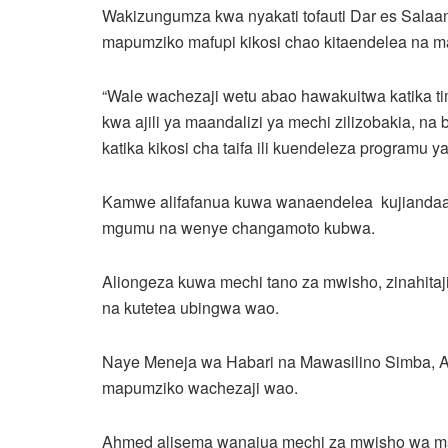
Wakizungumza kwa nyakati tofauti Dar es Salaa
mapumziko mafupi kikosi chao kitaendelea na maa
“Wale wachezaji wetu abao hawakuitwa katika ti
kwa ajili ya maandalizi ya mechi zilizobakia, n
katika kikosi cha taifa ili kuendeleza programu 
Kamwe alifafanua kuwa wanaendelea kujiandaa
mgumu na wenye changamoto kubwa.
Aliongeza kuwa mechi tano za mwisho, zinahitaj
na kutetea ubingwa wao.
Naye Meneja wa Habari na Mawasilino Simba, 
mapumziko wachezaji wao.
Ahmed alisema wanajua mechi za mwisho wa m