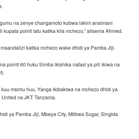
e.
gumu na zenye changamoto kubwa lakini anaimani
upata pointi tatu katika kila mchezo,” alisema Ahmed.
 maandalizi katika mchezo wake dhidi ya Pamba Jiji.
 pointi 60 huku Simba ikishika nafasi ya pili ikiwa na
5.
gi kuu msimu huu, Yanga ikibakiwa na mchezo dhidi ya
United na JKT Tanzania.
i ya Pamba Jiji, Mbeya City, Mtibwa Sugar, Singida