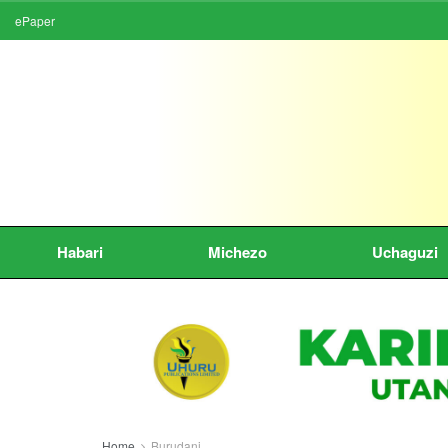
ePaper
Habari
Michezo
Uchaguzi
Home
Burudani