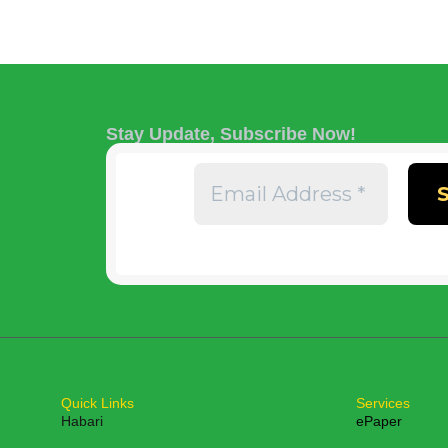
Stay Update, Subscribe Now!
Quick Links
Services
Habari
ePaper