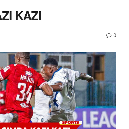
ZI KAZI
0