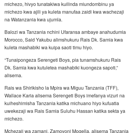
michezo, hivyo tunatakiwa kuilinda miundombinu ya
michezo kwa ajili ya kuleta manufaa zaidi kwa wachezaji
na Watanzania kwa ujumla.
Balozi wa Tanzania nchini Ufaransa ambaye anahudumia
Morocco, Said Yakubu alimshukuru Rais Dk. Samia kwa
kuleta mashabiki wa kuipa saoti timu hiyo.
“Tunaipongeza Serengeti Boys, pia tunamshukuru Rais
Dk. Samia kwa kutuletea mashabiki kuongeza sapoti,”
alisema.
Rais wa Shirikisho la Mpira wa Miguu Tanzania (TFF),
Wallace Karia alisema Serengeti Boys imefanya vizuri na
kuiheshimisha Tanzania katika michuano hiyo kufuatia
uwekezaji wa Rais Samia Suluhu Hassan katika sekta ya
michezo.
Mchezaji wa zamani, Zamoyoni Mogella, alisema Tanzania