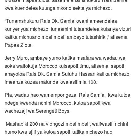
kwa kuendelea kuunga mkono sekta ya michezo.
“Tunamshukuru Rais Dk. Samia kwani ameendelea
kunyenyua michezo, tunaamini tutaendelea kufanya vizuri
katika michuano mbalimbali ambayo tutashiriki,” alisema
Papaa Ziota.
Jerry Muro, ambaye yumo katika msafara wa wadau wa
soka waliokuja Morocco kuisapoti timu, alisema sapoti
anayotoa Rais Dk. Samia Suluhu Hassan katika michezo,
imeanza kuzaa matunda kwa asilimia 100.
Pia, wadau hao wamempongeza Rais Samia kwa kutoa
ndege kwenda nchini Morocco, kutoa sapoti kwa
wachezaji wa Serengeti Boys.
Mashabiki 200 na viongozi mbalimbali, waliwasili nchini
humo kwa ajili ya kutoa sapoti katika mchezo huo