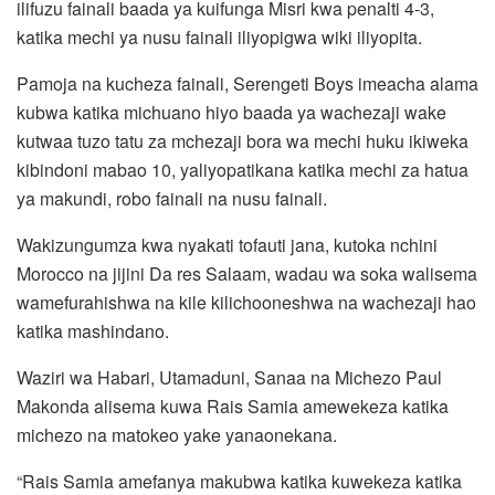
ilifuzu fainali baada ya kuifunga Misri kwa penalti 4-3,
katika mechi ya nusu fainali iliyopigwa wiki iliyopita.
Pamoja na kucheza fainali, Serengeti Boys imeacha alama
kubwa katika michuano hiyo baada ya wachezaji wake
kutwaa tuzo tatu za mchezaji bora wa mechi huku ikiweka
kibindoni mabao 10, yaliyopatikana katika mechi za hatua
ya makundi, robo fainali na nusu fainali.
Wakizungumza kwa nyakati tofauti jana, kutoka nchini
Morocco na jijini Da res Salaam, wadau wa soka walisema
wamefurahishwa na kile kilichooneshwa na wachezaji hao
katika mashindano.
Waziri wa Habari, Utamaduni, Sanaa na Michezo Paul
Makonda alisema kuwa Rais Samia amewekeza katika
michezo na matokeo yake yanaonekana.
“Rais Samia amefanya makubwa katika kuwekeza katika