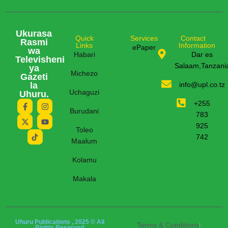
Ukurasa
Quick
Services
Contact
Rasmi
Links
Information
ePaper
wa
Habari
Dar es
Televisheni
Salaam,Tanzani
ya
Michezo
Gazeti
la
info@upl.co.tz
Uchaguzi
Uhuru.
+255
Burudani
783
925
Toleo
742
Maalum
Kolamu
Makala
Uhuru Publications , 2025 © All
Terms & Conditions
Rights Reserved