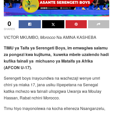
0
SHARES
VICTOR MKUMBO,
Morocco
Na AMINA KASHEBA
TIMU ya Taifa ya Serengeti Boys, im emwagiwa salamu
za pongezi kwa kujituma, kuweka mbele uzalendo hadi
kufika fainali ya michuano ya Mataifa ya Afrika
(AFCON U-17).
Serengeti boys inayoundwa na wachezaji wenye umri
chini ya miaka 17, jana usiku ilipepetana na Senegal
katika mchezo wa fainali uliopigwa Uwanja wa Moulay
Hassan, Rabat nchini Morocco.
Timu hiyo inayonolewa na kocha elieneza Nsanganzelu,