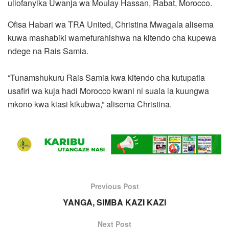
uliofanyika Uwanja wa Moulay Hassan, Rabat, Morocco.
Ofisa Habari wa TRA United, Christina Mwagala alisema
kuwa mashabiki wamefurahishwa na kitendo cha kupewa
ndege na Rais Samia.
“Tunamshukuru Rais Samia kwa kitendo cha kutupatia
usafiri wa kuja hadi Morocco kwani ni suala la kuungwa
mkono kwa kiasi kikubwa,” alisema Christina.
Previous Post
YANGA, SIMBA KAZI KAZI
Next Post