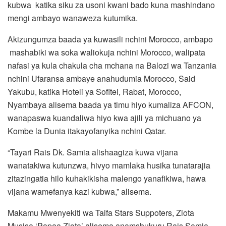
kubwa katika siku za usoni kwani bado kuna mashindano
mengi ambayo wanaweza kutumika.
Akizungumza baada ya kuwasili nchini Morocco, ambapo
mashabiki wa soka waliokuja nchini Morocco, walipata
nafasi ya kula chakula cha mchana na Balozi wa Tanzania
nchini Ufaransa ambaye anahudumia Morocco, Said
Yakubu, katika Hoteli ya Sofitel, Rabat, Morocco,
Nyambaya alisema baada ya timu hiyo kumaliza AFCON,
wanapaswa kuandaliwa hiyo kwa ajili ya michuano ya
Kombe la Dunia itakayofanyika nchini Qatar.
“Tayari Rais Dk. Samia alishaagiza kuwa vijana
wanatakiwa kutunzwa, hivyo mamlaka husika tunatarajia
zitazingatia hilo kuhakikisha malengo yanafikiwa, hawa
vijana wamefanya kazi kubwa,” alisema.
Makamu Mwenyekiti wa Taifa Stars Suppoters, Ziota
Musisa ‘Papaa Ziota’ alisema anamshukuru Rais Samia