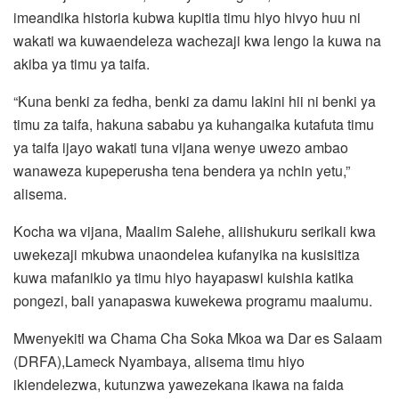
imeandika historia kubwa kupitia timu hiyo hivyo huu ni
wakati wa kuwaendeleza wachezaji kwa lengo la kuwa na
akiba ya timu ya taifa.
“Kuna benki za fedha, benki za damu lakini hii ni benki ya
timu za taifa, hakuna sababu ya kuhangaika kutafuta timu
ya taifa ijayo wakati tuna vijana wenye uwezo ambao
wanaweza kupeperusha tena bendera ya nchin yetu,”
alisema.
Kocha wa vijana, Maalim Salehe, aliishukuru serikali kwa
uwekezaji mkubwa unaondelea kufanyika na kusisitiza
kuwa mafanikio ya timu hiyo hayapaswi kuishia katika
pongezi, bali yanapaswa kuwekewa programu maalumu.
Mwenyekiti wa Chama Cha Soka Mkoa wa Dar es Salaam
(DRFA),Lameck Nyambaya, alisema timu hiyo
ikiendelezwa, kutunzwa yawezekana ikawa na faida