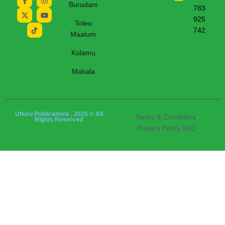
Burudani
783
925
Toleo
742
Maalum
Kolamu
Makala
Uhuru Publications , 2025 © All
Terms & Conditions
Rights Reserved
Privacy Policy
FAQ