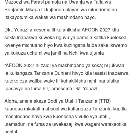
Mazoezi wa Farasi pamoja na Uwanja wa Taifa wa
Benjamin Mkapa ili kujionea utayari wa miundombinu
itakayotumika wakati wa mashindano hayo.
Dkt. Yonazi amesema ili kufanikisha AFCON 2027 kila
sekta inapaswa kuweka nguvu ya pamoja katika kuelekea
kwenye michuano hiyo kwa kuzingatia faida zake ikiwemo
ya kukuza uchumi wa jamii na Nchi kwa ujumla
“AFCON 2027 ni zaidi ya mashindano ya soka; ni jukwaa
la kuitangaza Tanzania Duniani hivyo kila taasisi inapaswa
kutekeleza wajibu wake ili kuhakikisha nchi inanufaika
ipasavyo na fursa hii,” amesema Dkt. Yonazi.
Aidha, ameielekeza Bodi ya Utaliii Tanzania (TTB)
kuandaa mkakati mahsusi wa kuitangaza Tanzania kupitia
mashindano hayo kwa kuonesha vivutio vya utalii,
utamaduni na fursa za uwekezaji kwa wageni watakaofika
nchini.