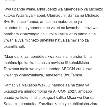
Kwa upande wake, Mkurugenzi wa Maendeelo ya Michezo
kutoka Wizara ya Habari, Utamaduni, Sanaa na Michezo,
Bw. Boniface Tamba, amesema maboresho ya
miundombinu yanaendelea vizuri na kwamba ujenzi wa
barabara zinazoingia na kutoka katika vituo pamoja na
viwanja vya michezo umefikia hatua za mwisho za
ukamilishaji.
“Maandalizi yanaendelea kwa kasi na miundombinu
muhimu ipo katika hatua za mwisho ili kuhakikisha
Tanzania inakuwa tayari kuandaa AFCON 2027 kwa
viwango vinavyotakiwa,” amesema Bw. Tamba.
Kamati ya Makatibu Wakuu inaendelea na ziara ya
ukaguzi wa miundombinu ya AFCON 2027, ambapo
baada ya kukamilisha ukaguzi katika Mkoa wa Dar es
Salaam itatembelea Zanzibar kabla ya kuhitimisha ziara