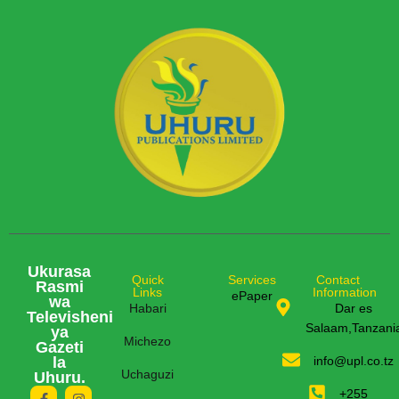
Ukurasa
Quick
Services
Contact
Rasmi
Links
Information
ePaper
wa
Habari
Dar es
Televisheni
Salaam,Tanzani
ya
Michezo
Gazeti
la
info@upl.co.tz
Uchaguzi
Uhuru.
+255