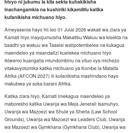
hivyo ni jukumu la kila sekta kuhakikisha
inachangamkia na kushiriki kikamilifu katika
kufanikisha michuano hiyo.
Ameyasema hayo hii leo 01 Julai 2026 wakati wa ziara ya
Kamati hiyo inayojumuisha Makatibu Wakuu wa kisekta na
baadhi ya wakuu wa Taasisi walipotembelea na kukagua
maendeleo ya maandalizi kuelekea michuano hiyo
ikiwemo kuangalia miundombinu na vituo vya michezo
vitakavyotumika katika michuano ya Kombe la Mataifa
Afrika (AFCON 2027) ili kufanikisha mashindano hayo
makubwa ya soka barani Afrika.
Katika ziara hiyo, Kamati imekagua maendeleo ya
maboresho katika Uwanja wa Meja Jenerali Isamuhyo,
Uwanja wa Mazoezi wa Shule ya Sheria (Law School
Grounds), Uwanja wa Mazoezi wa Leaders Club, Uwanja
wa Mazoezi wa Gymkhana (Gymkhana Club), Uwanja wa