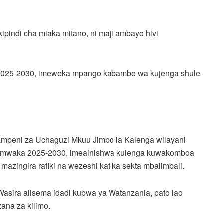
kipindi cha miaka mitano, ni maji ambayo hivi
ya 2025-2030, imeweka mpango kabambe wa kujenga shule
ampeni za Uchaguzi Mkuu Jimbo la Kalenga wilayani
 ya mwaka 2025-2030, imeainishwa kulenga kuwakomboa
ingira rafiki na wezeshi katika sekta mbalimbali.
, Wasira alisema idadi kubwa ya Watanzania, pato lao
zana za kilimo.