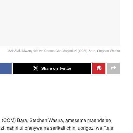
MAKAMU Mwenyekiti wa Chama Cha Mapinduzi (CCM) Bara, Stephen Wasira
Share on Twitter
(CCM) Bara, Stephen Wasira, amesema maendeleo
i mahiri uliofanywa na serikali chini uongozi wa Rais