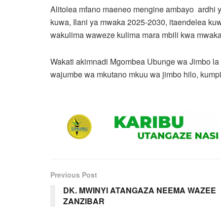
Alitolea mfano maeneo mengine ambayo ardhi ya
kuwa, Ilani ya mwaka 2025-2030, itaendelea kuwe
wakulima waweze kulima mara mbili kwa mwaka
Wakati akimnadi Mgombea Ubunge wa Jimbo la 
wajumbe wa mkutano mkuu wa jimbo hilo, kumpit
Previous Post
DK. MWINYI ATANGAZA NEEMA WAZEE
ZANZIBAR