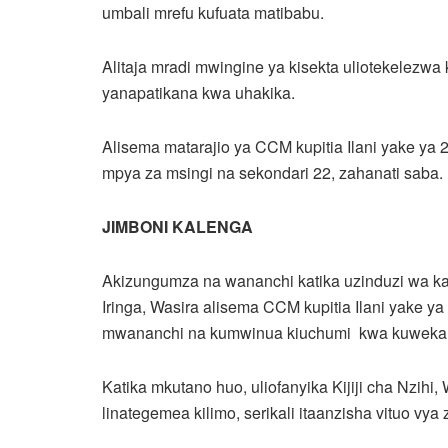
umbali mrefu kufuata matibabu.
Alitaja mradi mwingine ya kisekta uliotekelezwa 
yanapatikana kwa uhakika.
Alisema matarajio ya CCM kupitia Ilani yake 
mpya za msingi na sekondari 22, zahanati saba.
JIMBONI KALENGA
Akizungumza na wananchi katika uzinduzi wa k
Iringa, Wasira alisema CCM kupitia Ilani yake
mwananchi na kumwinua kiuchumi kwa kuweka maz
Katika mkutano huo, uliofanyika Kijiji cha Nzihi
linategemea kilimo, serikali itaanzisha vituo vya 