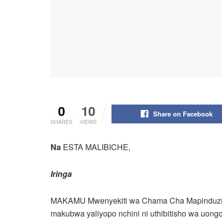
0
10
Share on Facebook
SHARES
VIEWS
Na
ESTA MALIBICHE,
Iringa
MAKAMU Mwenyekiti wa Chama Cha Mapinduzi 
makubwa yaliyopo nchini ni uthibitisho wa uongoz