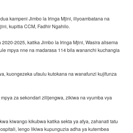
ndua kampeni Jimbo la Iringa Mjini, iliyoambatana na
ni, kupitia CCM, Fadhir Ngahilo.
 2020-2025, katika Jimbo la Iringa Mjini, Wasira alisema
ule mpya nne na madarasa 114 bila wananchi kuchangia
wa, kuongezeka ufaulu kutokana na wanafunzi kujifunza
ne mpya za sekondari zilijengwa, zikiwa na vyumba vya
 kwa kiwango kikubwa katika sekta ya afya, zahanati tatu
hospitali, lengo likiwa kupunguzia adha ya kutembea