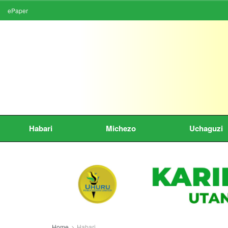
ePaper
Habari
Michezo
Uchaguzi
Home
Habari