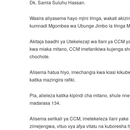
Dk. Samia Suluhu Hassan.
Wasira aliyasema hayo mjini Iringa, wakati akizi
kumnadi Mgombea wa Ubunge Jimbo la Iringa Mji
Akitaja baadhi ya Utekelezaji wa Ilani ya CCM ya
kwa miaka mitano, CCM imefanikiwa kujenga sh
chochote.
Alisema hatua hiyo, imechangia kwa kiasi kikub
katika mazingira rafiki.
Pia, alieleza katika kipindi cha mitano, shule n
madarasa 134.
Alisema serikali ya CCM, imetekeleza ilani yake
zimejengwa, vituo vya afya vitatu na kuboresha 