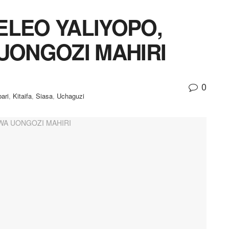
ELEO YALIYOPO,
 UONGOZI MAHIRI
0
ari
,
Kitaifa
,
Siasa
,
Uchaguzi