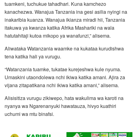
tuamkeni, tuchukue tahadhari. Kuna kamchezo
kanachezwa. Wanajua Tanzania ina gesi asilia nyingi na
inakaribia kuanza. Wanajua ikianza miradi hii, Tanzania
itakuwa ya kwanza katika Afrika Mashariki na wala
hatutahitaji kutoa mikopo ya wanafunzi,” alisema.
Aliwataka Watanzania waamke na kukataa kurudishwa
tena katika hali ya vurugu.
“Watanzania tuamke, tukatae kurejeshwa kule nyuma.
Umaskini utaondolewa nchi ikiwa katika amani. Ajira za
vijana zitapatikana nchi ikiwa katika amani,” alisema.
Alisisitiza vurugu zikiwepo, hata wakulima wa karoti na
nyanya wa Ngarenanyuki hawatauza, hivyo kuathiri
uchumi wa mtu binafsi.