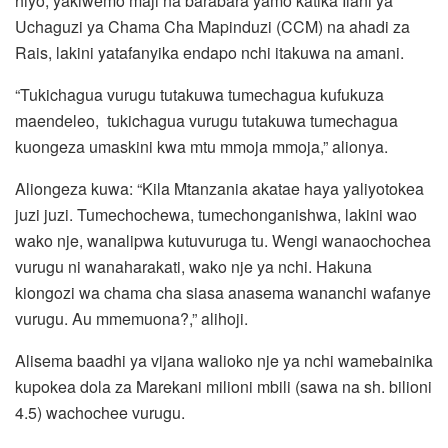
hiyo, yakiwemo maji na barabara yamo katika Ilani ya
Uchaguzi ya Chama Cha Mapinduzi (CCM) na ahadi za
Rais, lakini yatafanyika endapo nchi itakuwa na amani.
“Tukichagua vurugu tutakuwa tumechagua kufukuza
maendeleo, tukichagua vurugu tutakuwa tumechagua
kuongeza umaskini kwa mtu mmoja mmoja,” alionya.
Aliongeza kuwa: “Kila Mtanzania akatae haya yaliyotokea
juzi juzi. Tumechochewa, tumechonganishwa, lakini wao
wako nje, wanalipwa kutuvuruga tu. Wengi wanaochochea
vurugu ni wanaharakati, wako nje ya nchi. Hakuna
kiongozi wa chama cha siasa anasema wananchi wafanye
vurugu. Au mmemuona?,” alihoji.
Alisema baadhi ya vijana walioko nje ya nchi wamebainika
kupokea dola za Marekani milioni mbili (sawa na sh. bilioni
4.5) wachochee vurugu.