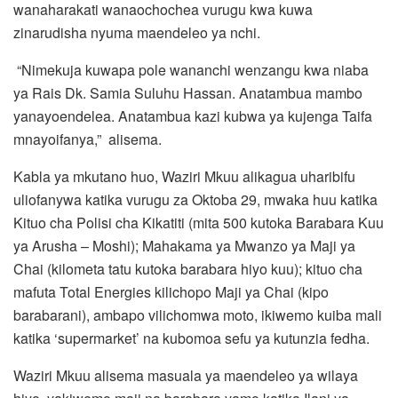
wanaharakati wanaochochea vurugu kwa kuwa
zinarudisha nyuma maendeleo ya nchi.
“Nimekuja kuwapa pole wananchi wenzangu kwa niaba
ya Rais Dk. Samia Suluhu Hassan. Anatambua mambo
yanayoendelea. Anatambua kazi kubwa ya kujenga Taifa
mnayoifanya,” alisema.
Kabla ya mkutano huo, Waziri Mkuu alikagua uharibifu
uliofanywa katika vurugu za Oktoba 29, mwaka huu katika
Kituo cha Polisi cha Kikatiti (mita 500 kutoka Barabara Kuu
ya Arusha – Moshi); Mahakama ya Mwanzo ya Maji ya
Chai (kilometa tatu kutoka barabara hiyo kuu); kituo cha
mafuta Total Energies kilichopo Maji ya Chai (kipo
barabarani), ambapo vilichomwa moto, ikiwemo kuiba mali
katika ‘supermarket’ na kubomoa sefu ya kutunzia fedha.
Waziri Mkuu alisema masuala ya maendeleo ya wilaya