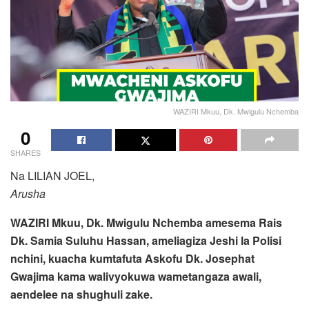
WAZIRI Mkuu, Dk. Mwigulu Nchemba
0
SHARES
Na LILIAN JOEL,
Arusha
WAZIRI Mkuu, Dk. Mwigulu Nchemba amesema Rais
Dk. Samia Suluhu Hassan, ameliagiza Jeshi la Polisi
nchini, kuacha kumtafuta Askofu Dk. Josephat
Gwajima kama walivyokuwa wametangaza awali,
aendelee na shughuli zake.