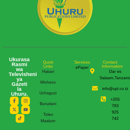
Ukurasa
Quick
Services
Contact
Rasmi
Links
Information
ePaper
wa
Habari
Dar es
Televisheni
Salaam,Tanzani
ya
Michezo
Gazeti
la
info@upl.co.tz
Uchaguzi
Uhuru.
+255
Burudani
783
925
Toleo
742
Maalum