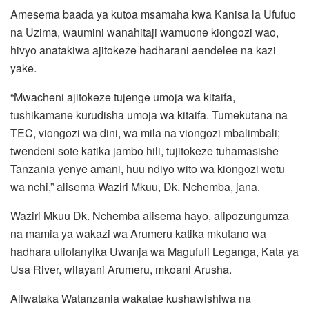
Amesema baada ya kutoa msamaha kwa Kanisa la Ufufuo
na Uzima, waumini wanahitaji wamuone kiongozi wao,
hivyo anatakiwa ajitokeze hadharani aendelee na kazi
yake.
“Mwacheni ajitokeze tujenge umoja wa kitaifa,
tushikamane kurudisha umoja wa kitaifa. Tumekutana na
TEC, viongozi wa dini, wa mila na viongozi mbalimbali;
twendeni sote katika jambo hili, tujitokeze tuhamasishe
Tanzania yenye amani, huu ndiyo wito wa kiongozi wetu
wa nchi,” alisema Waziri Mkuu, Dk. Nchemba, jana.
Waziri Mkuu Dk. Nchemba alisema hayo, alipozungumza
na mamia ya wakazi wa Arumeru katika mkutano wa
hadhara uliofanyika Uwanja wa Magufuli Leganga, Kata ya
Usa River, wilayani Arumeru, mkoani Arusha.
Aliwataka Watanzania wakatae kushawishiwa na