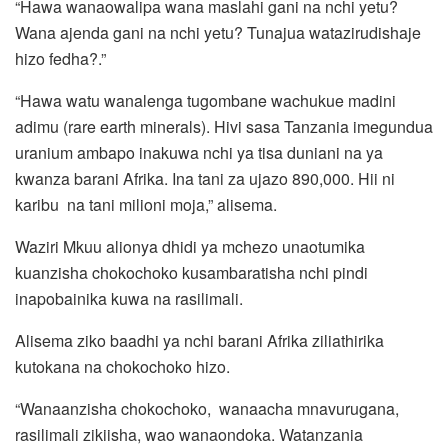
“Hawa wanaowalipa wana maslahi gani na nchi yetu?
Wana ajenda gani na nchi yetu? Tunajua watazirudishaje
hizo fedha?.”
“Hawa watu wanalenga tugombane wachukue madini
adimu (rare earth minerals). Hivi sasa Tanzania imegundua
uranium ambapo inakuwa nchi ya tisa duniani na ya
kwanza barani Afrika. Ina tani za ujazo 890,000. Hii ni
karibu na tani milioni moja,” alisema.
Waziri Mkuu alionya dhidi ya mchezo unaotumika
kuanzisha chokochoko kusambaratisha nchi pindi
inapobainika kuwa na rasilimali.
Alisema ziko baadhi ya nchi barani Afrika ziliathirika
kutokana na chokochoko hizo.
“Wanaanzisha chokochoko, wanaacha mnavurugana,
rasilimali zikiisha, wao wanaondoka. Watanzania