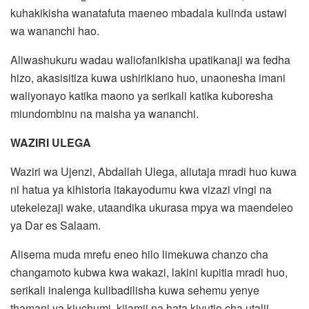
kuhakikisha wanatafuta maeneo mbadala kulinda ustawi
wa wananchi hao.
Aliwashukuru wadau waliofanikisha upatikanaji wa fedha
hizo, akasisitiza kuwa ushirikiano huo, unaonesha imani
waliyonayo katika maono ya serikali katika kuboresha
miundombinu na maisha ya wananchi.
WAZIRI ULEGA
Waziri wa Ujenzi, Abdallah Ulega, aliutaja mradi huo kuwa
ni hatua ya kihistoria itakayodumu kwa vizazi vingi na
utekelezaji wake, utaandika ukurasa mpya wa maendeleo
ya Dar es Salaam.
Alisema muda mrefu eneo hilo limekuwa chanzo cha
changamoto kubwa kwa wakazi, lakini kupitia mradi huo,
serikali inalenga kulibadilisha kuwa sehemu yenye
thamani ya kiuchumi, kijamii na hata kivutio cha utalii