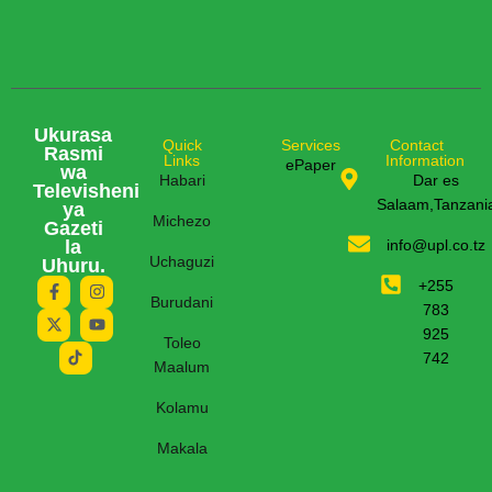
Ukurasa
Quick
Services
Contact
Rasmi
Links
Information
ePaper
wa
Habari
Dar es
Televisheni
Salaam,Tanzani
ya
Michezo
Gazeti
la
info@upl.co.tz
Uchaguzi
Uhuru.
+255
Burudani
783
925
Toleo
742
Maalum
Kolamu
Makala