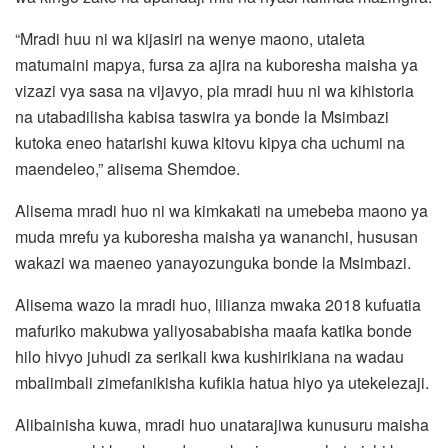
“Mradi huu ni wa kijasiri na wenye maono, utaleta
matumaini mapya, fursa za ajira na kuboresha maisha ya
vizazi vya sasa na vijavyo, pia mradi huu ni wa kihistoria
na utabadilisha kabisa taswira ya bonde la Msimbazi
kutoka eneo hatarishi kuwa kitovu kipya cha uchumi na
maendeleo,” alisema Shemdoe.
Alisema mradi huo ni wa kimkakati na umebeba maono ya
muda mrefu ya kuboresha maisha ya wananchi, hususan
wakazi wa maeneo yanayozunguka bonde la Msimbazi.
Alisema wazo la mradi huo, lilianza mwaka 2018 kufuatia
mafuriko makubwa yaliyosababisha maafa katika bonde
hilo hivyo juhudi za serikali kwa kushirikiana na wadau
mbalimbali zimefanikisha kufikia hatua hiyo ya utekelezaji.
Alibainisha kuwa, mradi huo unatarajiwa kunusuru maisha