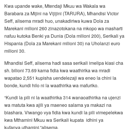
Kwa upande wake, Mtendaji Mkuu wa Wakala wa
Barabara za Mijini na Vijijini (TARURA), Mhandisi Victor
Seff, alisema mradi huo, unakadiriwa kuwa Dola za
Marekani milioni 260 zinazotokana na mkopo wa masharti
nafuu kutoka Benki ya Dunia (Dola milioni 200), Serikali ya
Hispania (Dola za Marekani milioni 30) na Uholanzi euro
milioni 30.
Mhandisi Seff, alisema hadi sasa serikali imelipa kiasi cha
sh. bilioni 73.69 kama fidia kwa waathirika wa mradi
wapatao 2,551 kupisha uendelezaji wa eneo la chini la
bonde, kundi hilo ni la waathirika wa mafuriko.
“Kundi la pili ni la waathirika 314 wanaoathirika na ujenzi
wa matuta kwa ajili ya maeneo salama ya makazi na
biashara. Viwango vya fidia kwa kundi la pili vimepelekwa
kwa Mthamini Mkuu wa Serikali kupata idhini ya
kufanya uthamini,”alisema.