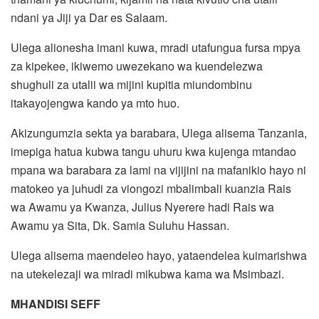
ndani ya Jiji ya Dar es Salaam.
Ulega alionesha imani kuwa, mradi utafungua fursa mpya
za kipekee, ikiwemo uwezekano wa kuendelezwa
shughuli za utalii wa mijini kupitia miundombinu
itakayojengwa kando ya mto huo.
Akizungumzia sekta ya barabara, Ulega alisema Tanzania,
imepiga hatua kubwa tangu uhuru kwa kujenga mtandao
mpana wa barabara za lami na vijijini na mafanikio hayo ni
matokeo ya juhudi za viongozi mbalimbali kuanzia Rais
wa Awamu ya Kwanza, Julius Nyerere hadi Rais wa
Awamu ya Sita, Dk. Samia Suluhu Hassan.
Ulega alisema maendeleo hayo, yataendelea kuimarishwa
na utekelezaji wa miradi mikubwa kama wa Msimbazi.
MHANDISI SEFF