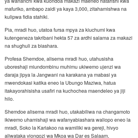
ya wananchi kwa kuondoa makazi maeneo hatarishi kwa
mafuriko, ambapo zaidi ya kaya 3,000, zitahamishwa na
kulipwa fidia stahiki.
Pia, mradi huo, utatoa fursa mpya za kiuchumi kwa
kutengeneza takribani hekta 57 za ardhi salama za makazi
na shughuli za biashara.
Profesa Shemdoe, alisema mradi huo, utahusisha
uboreshaji miundombinu muhimu ukiwemo ujenzi wa
daraja jipya la Jangwani na karakana ya mabasi ya
mwendokasi katika eneo la Ubungo Maziwa, hatua
itakayorahisisha usafiri na kuchochea maendeleo ya jiji
hilo.
Shemdoe alisema mradi huo, utakabiliwa na changamoto
ikiwemo uhamishaji wa wafanyabiashara waliopo eneo la
mradi, Soko la Kariakoo na wamiliki wa gereji, hivyo
aliwataka viongozi wa Mkoa wa Dar es Salaam,