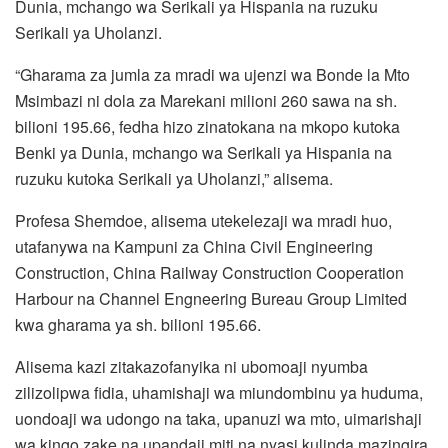
Dunia, mchango wa Serikali ya Hispania na ruzuku
Serikali ya Uholanzi.
“Gharama za jumla za mradi wa ujenzi wa Bonde la Mto
Msimbazi ni dola za Marekani milioni 260 sawa na sh.
bilioni 195.66, fedha hizo zinatokana na mkopo kutoka
Benki ya Dunia, mchango wa Serikali ya Hispania na
ruzuku kutoka Serikali ya Uholanzi,” alisema.
Profesa Shemdoe, alisema utekelezaji wa mradi huo,
utafanywa na Kampuni za China Civil Engineering
Construction, China Railway Construction Cooperation
Harbour na Channel Engneering Bureau Group Limited
kwa gharama ya sh. bilioni 195.66.
Alisema kazi zitakazofanyika ni ubomoaji nyumba
zilizolipwa fidia, uhamishaji wa miundombinu ya huduma,
uondoaji wa udongo na taka, upanuzi wa mto, uimarishaji
wa kingo zake na upandaji miti na nyasi kulinda mazingira.