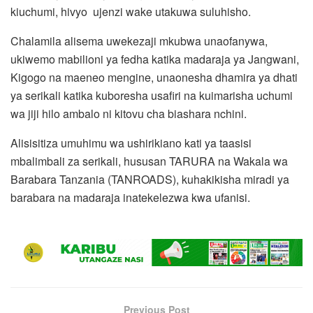
kiuchumi, hivyo ujenzi wake utakuwa suluhisho.
Chalamila alisema uwekezaji mkubwa unaofanywa,
ukiwemo mabilioni ya fedha katika madaraja ya Jangwani,
Kigogo na maeneo mengine, unaonesha dhamira ya dhati
ya serikali katika kuboresha usafiri na kuimarisha uchumi
wa jiji hilo ambalo ni kitovu cha biashara nchini.
Alisisitiza umuhimu wa ushirikiano kati ya taasisi
mbalimbali za serikali, hususan TARURA na Wakala wa
Barabara Tanzania (TANROADS), kuhakikisha miradi ya
barabara na madaraja inatekelezwa kwa ufanisi.
Previous Post