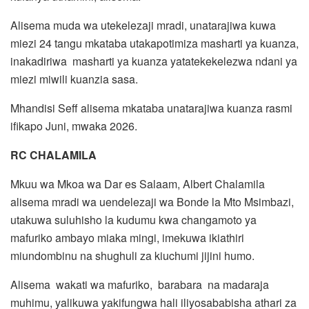
Alisema muda wa utekelezaji mradi, unatarajiwa kuwa
miezi 24 tangu mkataba utakapotimiza masharti ya kuanza,
inakadiriwa masharti ya kuanza yatatekekelezwa ndani ya
miezi miwili kuanzia sasa.
Mhandisi Seff alisema mkataba unatarajiwa kuanza rasmi
ifikapo Juni, mwaka 2026.
RC CHALAMILA
Mkuu wa Mkoa wa Dar es Salaam, Albert Chalamila
alisema mradi wa uendelezaji wa Bonde la Mto Msimbazi,
utakuwa suluhisho la kudumu kwa changamoto ya
mafuriko ambayo miaka mingi, imekuwa ikiathiri
miundombinu na shughuli za kiuchumi jijini humo.
Alisema wakati wa mafuriko, barabara na madaraja
muhimu, yalikuwa yakifungwa hali iliyosababisha athari za