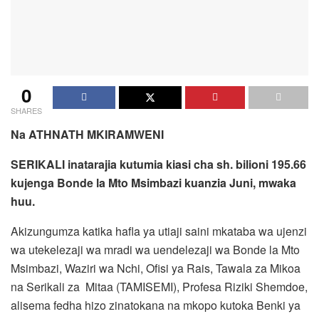
0
SHARES
Na ATHNATH MKIRAMWENI
SERIKALI inatarajia kutumia kiasi cha sh. bilioni 195.66
kujenga Bonde la Mto Msimbazi kuanzia Juni, mwaka
huu.
Akizungumza katika hafla ya utiaji saini mkataba wa ujenzi
wa utekelezaji wa mradi wa uendelezaji wa Bonde la Mto
Msimbazi, Waziri wa Nchi, Ofisi ya Rais, Tawala za Mikoa
na Serikali za Mitaa (TAMISEMI), Profesa Riziki Shemdoe,
alisema fedha hizo zinatokana na mkopo kutoka Benki ya